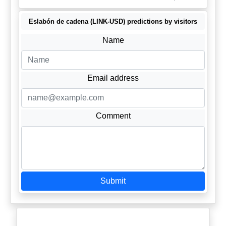
Eslabón de cadena (LINK-USD) predictions by visitors
Name
Email address
Comment
Submit