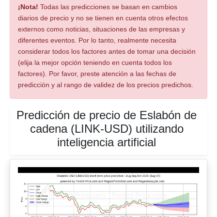
¡Nota!
Todas las predicciones se basan en cambios
diarios de precio y no se tienen en cuenta otros efectos
externos como noticias, situaciones de las empresas y
diferentes eventos. Por lo tanto, realmente necesita
considerar todos los factores antes de tomar una decisión
(elija la mejor opción teniendo en cuenta todos los
factores). Por favor, preste atención a las fechas de
predicción y al rango de validez de los precios predichos.
Predicción de precio de Eslabón de
cadena (LINK-USD) utilizando
inteligencia artificial