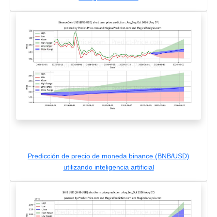
Predicción de precio de moneda binance (BNB/USD)
utilizando inteligencia artificial