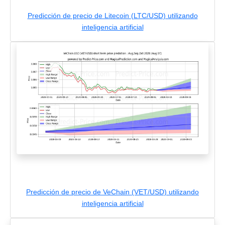
Predicción de precio de Litecoin (LTC/USD) utilizando
inteligencia artificial
Predicción de precio de VeChain (VET/USD) utilizando
inteligencia artificial