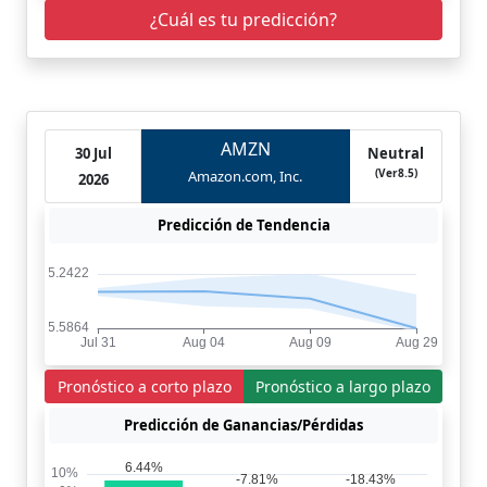
¿Cuál es tu predicción?
AMZN
30 Jul
Neutral
(Ver8.5)
Amazon.com, Inc.
2026
Predicción de Tendencia
Pronóstico a corto plazo
Pronóstico a largo plazo
Predicción de Ganancias/Pérdidas