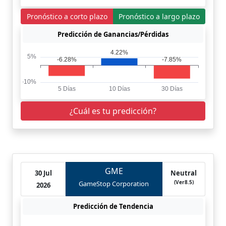
Pronóstico a corto plazo
Pronóstico a largo plazo
Predicción de Ganancias/Pérdidas
¿Cuál es tu predicción?
GME
30 Jul
Neutral
(Ver8.5)
GameStop Corporation
2026
Predicción de Tendencia