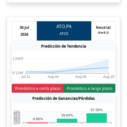
ATO.PA
30 Jul
Neutral
(Ver8.5)
ATOS
2026
Predicción de Tendencia
Pronóstico a corto plazo
Pronóstico a largo plazo
Predicción de Ganancias/Pérdidas