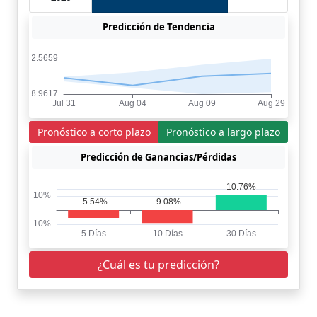
Predicción de Tendencia
Pronóstico a corto plazo
Pronóstico a largo plazo
Predicción de Ganancias/Pérdidas
¿Cuál es tu predicción?