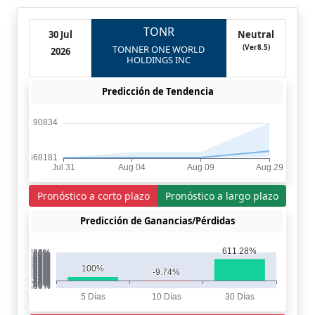
TONR
30 Jul
Neutral
(Ver8.5)
TONNER ONE WORLD
2026
HOLDINGS INC
Predicción de Tendencia
Pronóstico a corto plazo
Pronóstico a largo plazo
Predicción de Ganancias/Pérdidas