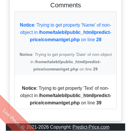
Comments
Notice
: Trying to get property 'Name' of non-
object in
/home/talebl/public_html/predict-
price/commantget.php
on line
28
Notice
: Trying to get property 'Date' of non-object
in
/home/talebl/public_html/predict-
price/commantget.php
on line
29
Notice
: Trying to get property 'Text' of non-
object in
/home/talebl/public_html/predict-
price/commantget.php
on line
39
Live Prediction
© 2021-2026 Copyright:
Predict-Price.com