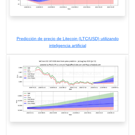
Predicción de precio de Litecoin (LTC/USD) utilizando
inteligencia artificial