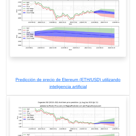
Predicción de precio de Etereum (ETH/USD) utilizando
inteligencia artificial