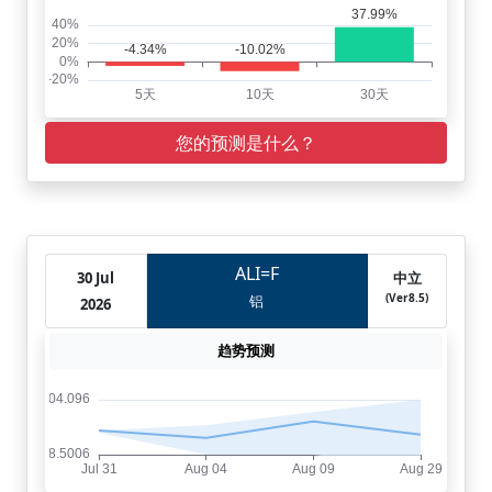
您的预测是什么？
ALI=F
30 Jul
中立
(Ver8.5)
铝
2026
趋势预测