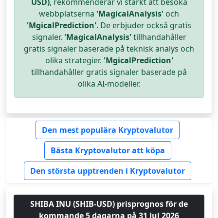
USD)
, rekommenderar vi starkt att besöka
webbplatserna
'MagicalAnalysis'
och
'MgicalPrediction'
. De erbjuder också gratis
signaler.
'MagicalAnalysis'
tillhandahåller
gratis signaler baserade på teknisk analys och
olika strategier.
'MgicalPrediction'
tillhandahåller gratis signaler baserade på
olika AI-modeller.
Den mest populära Kryptovalutor
Bästa Kryptovalutor att köpa
Den största upptrenden i Kryptovalutor
SHIBA INU (SHIB-USD) prisprognos för de
kommande 5 dagarna på 31 Jul 2026