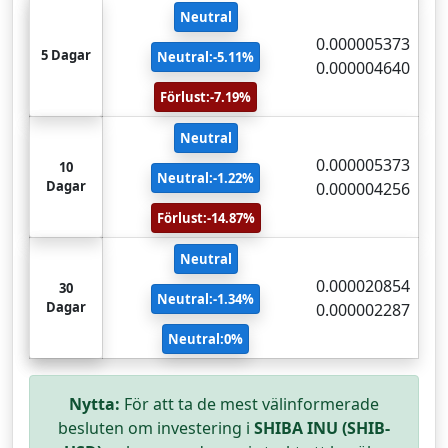
Neutral
0.000005373
5 Dagar
Neutral:-5.11%
0.000004640
Förlust:-7.19%
Neutral
0.000005373
10
Neutral:-1.22%
Dagar
0.000004256
Förlust:-14.87%
Neutral
0.000020854
30
Neutral:-1.34%
Dagar
0.000002287
Neutral:0%
Nytta:
För att ta de mest välinformerade
besluten om investering i
SHIBA INU (SHIB-