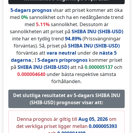
5-dagars prognos
visar att priset kommer att öka
med
0%
sannolikhet och ha en nedåtgående trend
med
5.11%
sannolikhet. Dessutom är
sannolikheten att priset på
SHIBA INU (SHIB-USD)
inte har en tydlig trend
94.89%
(Prissvängningar
förväntas). Så, priset på
SHIBA INU (SHIB-USD)
förväntas att
vara neutral
under de
nästa 5
dagarna
.; I
5-dagars prisprognos
kommer priset
på
SHIBA INU (SHIB-USD)
att nå
0.000005137
och
0.000004640
under bästa respektive sämsta
förhållanden.
Det slutliga resultatet av 5-dagars SHIBA INU
(SHIB-USD) prognoser visar att:
Denna prognos är giltig till
Aug 05, 2026
om
det verkliga priset ligger mellan
0.000005393