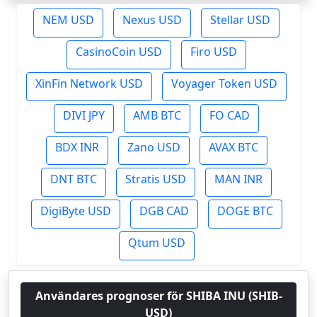
NEM USD
Nexus USD
Stellar USD
CasinoCoin USD
Firo USD
XinFin Network USD
Voyager Token USD
DIVI JPY
AMB BTC
FO CAD
BDX INR
Zano USD
AVAX BTC
DNT BTC
Stratis USD
MAN INR
DigiByte USD
DGB CAD
DOGE BTC
Qtum USD
Användares prognoser för SHIBA INU (SHIB-
USD)