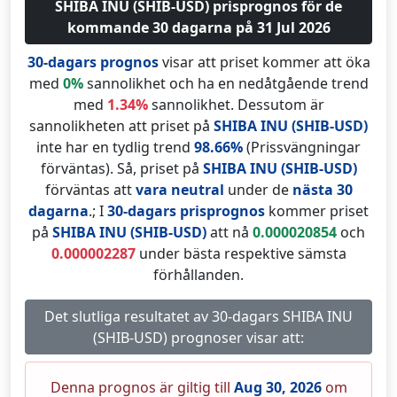
SHIBA INU (SHIB-USD) prisprognos för de
kommande 30 dagarna på 31 Jul 2026
30-dagars prognos
visar att priset kommer att öka
med
0%
sannolikhet och ha en nedåtgående trend
med
1.34%
sannolikhet. Dessutom är
sannolikheten att priset på
SHIBA INU (SHIB-USD)
inte har en tydlig trend
98.66%
(Prissvängningar
förväntas). Så, priset på
SHIBA INU (SHIB-USD)
förväntas att
vara neutral
under de
nästa 30
dagarna
.; I
30-dagars prisprognos
kommer priset
på
SHIBA INU (SHIB-USD)
att nå
0.000020854
och
0.000002287
under bästa respektive sämsta
förhållanden.
Det slutliga resultatet av 30-dagars SHIBA INU
(SHIB-USD) prognoser visar att:
Denna prognos är giltig till
Aug 30, 2026
om