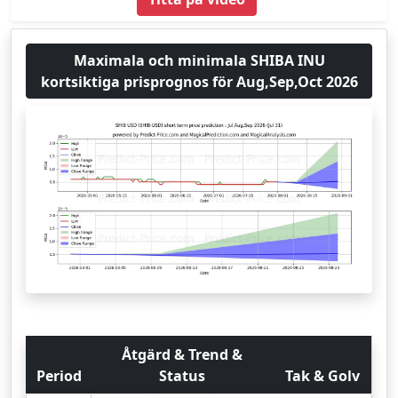
Maximala och minimala SHIBA INU
kortsiktiga prisprognos för Aug,Sep,Oct 2026
Åtgärd & Trend &
Period
Status
Tak & Golv