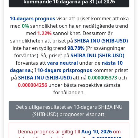
kommande 10 dagarna på 31 Jul 2026
10-dagars prognos
visar att priset kommer att öka
med
0%
sannolikhet och ha en nedåtgående trend
med
1.22%
sannolikhet. Dessutom är
sannolikheten att priset på
SHIBA INU (SHIB-USD)
inte har en tydlig trend
98.78%
(Prissvängningar
förväntas). Så, priset på
SHIBA INU (SHIB-USD)
förväntas att
vara neutral
under de
nästa 10
dagarna
.; I
10-dagars prisprognos
kommer priset
på
SHIBA INU (SHIB-USD)
att nå
0.000005373
och
0.000004256
under bästa respektive sämsta
förhållanden.
Det slutliga resultatet av 10-dagars SHIBA INU
(SHIB-USD) prognoser visar att:
Denna prognos är giltig till
Aug 10, 2026
om