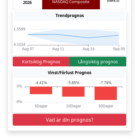
(Ver8.5)
NASDAQ Composite
2026
Trendprognos
Kortsiktig Prognos
Långsiktig prognos
Vinst/Förlust Prognos
Vad är din prognos?