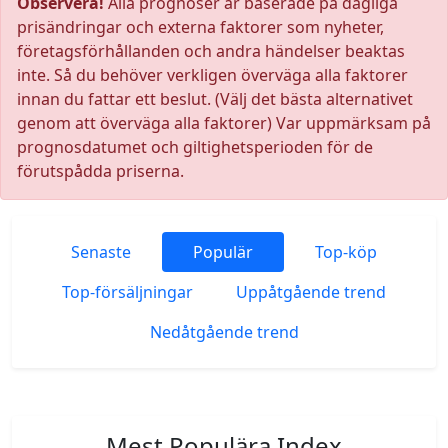
Observera!
Alla prognoser är baserade på dagliga
prisändringar och externa faktorer som nyheter,
företagsförhållanden och andra händelser beaktas
inte. Så du behöver verkligen överväga alla faktorer
innan du fattar ett beslut. (Välj det bästa alternativet
genom att överväga alla faktorer) Var uppmärksam på
prognosdatumet och giltighetsperioden för de
förutspådda priserna.
Senaste
Populär
Top-köp
Top-försäljningar
Uppåtgående trend
Nedåtgående trend
Mest Populära Index