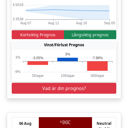
Kortsiktig Prognos
Långsiktig prognos
Vinst/Förlust Prognos
Vad är din prognos?
^IXIC
06 Aug
Neutral