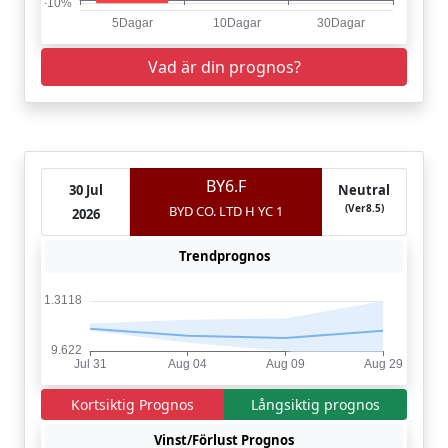
Vad är din prognos?
BY6.F
30 Jul
Neutral
(Ver8.5)
BYD CO. LTD H YC 1
2026
Trendprognos
Kortsiktig Prognos
Långsiktig prognos
Vinst/Förlust Prognos