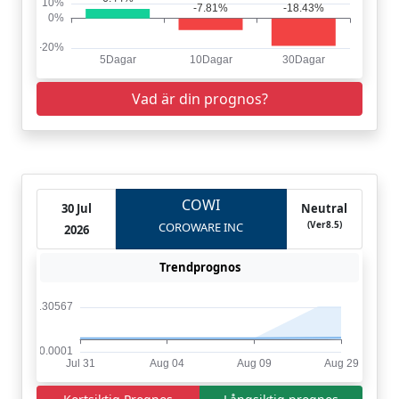
Vad är din prognos?
COWI
30 Jul
Neutral
(Ver8.5)
COROWARE INC
2026
Trendprognos