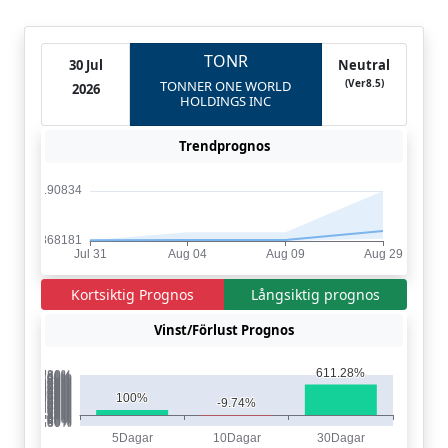
TONR
30 Jul
Neutral
(Ver8.5)
TONNER ONE WORLD
2026
HOLDINGS INC
Trendprognos
Kortsiktig Prognos
Långsiktig prognos
Vinst/Förlust Prognos