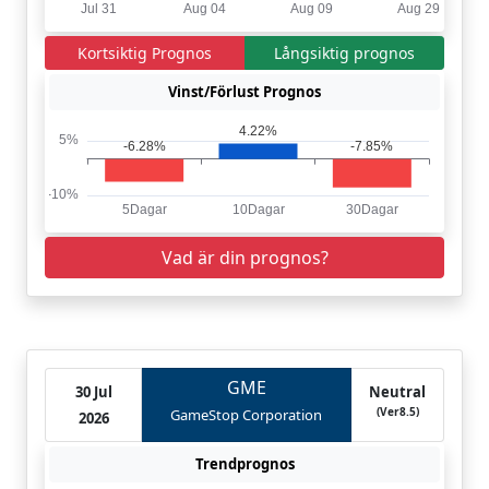
Kortsiktig Prognos
Långsiktig prognos
Vinst/Förlust Prognos
Vad är din prognos?
GME
30 Jul
Neutral
(Ver8.5)
GameStop Corporation
2026
Trendprognos