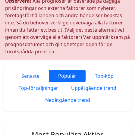
Observera!
Alla prognoser är baserade på dagliga
prisändringar och externa faktorer som nyheter,
företagsförhållanden och andra händelser beaktas
inte. Så du behöver verkligen överväga alla faktorer
innan du fattar ett beslut. (Välj det bästa alternativet
genom att överväga alla faktorer) Var uppmärksam på
prognosdatumet och giltighetsperioden för de
förutspådda priserna.
Senaste
Populär
Top-köp
Top-försäljningar
Uppåtgående trend
Nedåtgående trend
Mest Populära Aktier