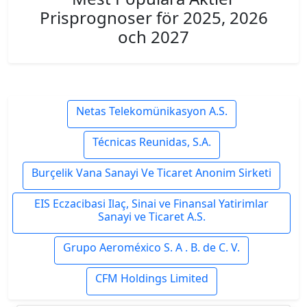
Prisprognoser för 2025, 2026
och 2027
Netas Telekomünikasyon A.S.
Técnicas Reunidas, S.A.
Burçelik Vana Sanayi Ve Ticaret Anonim Sirketi
EIS Eczacibasi Ilaç, Sinai ve Finansal Yatirimlar
Sanayi ve Ticaret A.S.
Grupo Aeroméxico S. A . B. de C. V.
CFM Holdings Limited