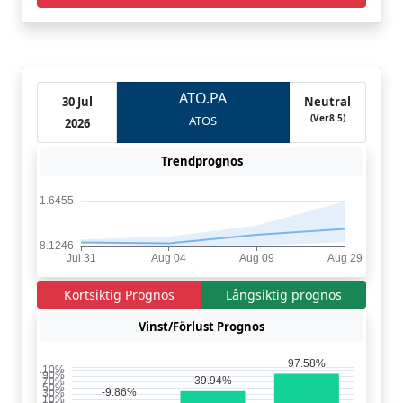
ATO.PA
30 Jul
Neutral
(Ver8.5)
ATOS
2026
Trendprognos
Kortsiktig Prognos
Långsiktig prognos
Vinst/Förlust Prognos