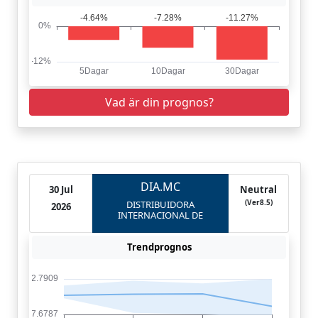
Vad är din prognos?
DIA.MC
30 Jul
Neutral
(Ver8.5)
DISTRIBUIDORA
2026
INTERNACIONAL DE
Trendprognos