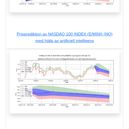
Prisprediktion av NASDAQ 100 INDEX (E/MINI) (NQ)
med hjälp av artificiell intelligens