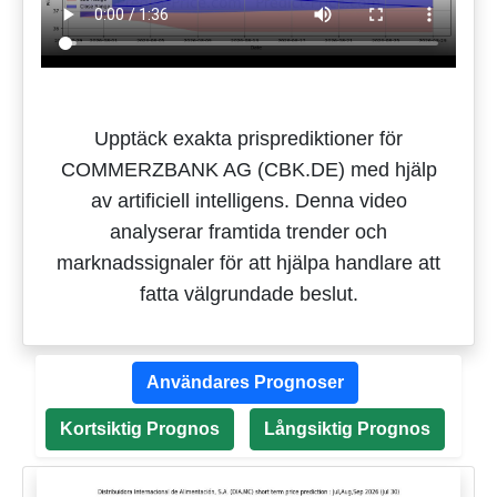
Upptäck exakta prisprediktioner för
COMMERZBANK AG (CBK.DE) med hjälp
av artificiell intelligens. Denna video
analyserar framtida trender och
marknadssignaler för att hjälpa handlare att
fatta välgrundade beslut.
Användares Prognoser
Kortsiktig Prognos
Långsiktig Prognos