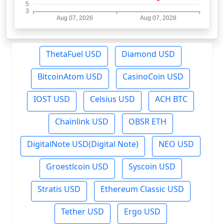
ThetaFuel USD
Diamond USD
BitcoinAtom USD
CasinoCoin USD
IOST USD
Celsius USD
ACH BTC
Chainlink USD
OBSR ETH
DigitalNote USD(Digital Note)
NEO USD
Groestlcoin USD
Syscoin USD
Stratis USD
Ethereum Classic USD
Tether USD
Ergo USD