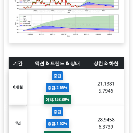
기간
액션 & 트렌드 & 상태
상한 & 하한
중립
21.1381
6개월
중립:2.65%
5.7946
이익:158.39%
중립
28.9458
1년
중립:1.52%
6.3739