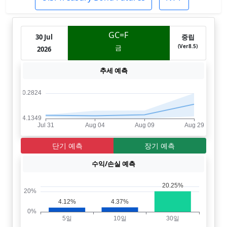
GC=F
30 Jul
중립
(Ver8.5)
금
2026
추세 예측
단기 예측
장기 예측
수익/손실 예측