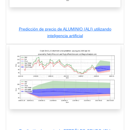
Predicción de precio de ALUMINIO (ALI) utilizando
inteligencia artificial