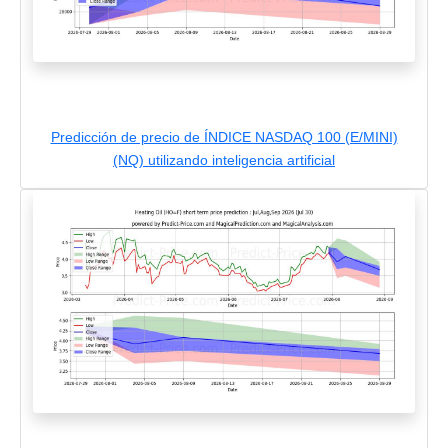
Predicción de precio de ÍNDICE NASDAQ 100 (E/MINI)
(NQ) utilizando inteligencia artificial