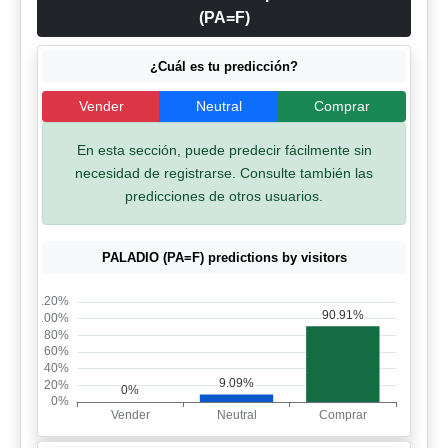
(PA=F)
¿Cuál es tu predicción?
Vender
Neutral
Comprar
En esta sección, puede predecir fácilmente sin
necesidad de registrarse. Consulte también las
predicciones de otros usuarios.
PALADIO (PA=F) predictions by visitors