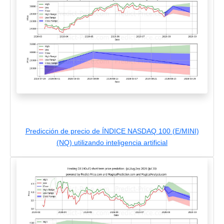
Predicción de precio de ÍNDICE NASDAQ 100 (E/MINI)
(NQ) utilizando inteligencia artificial