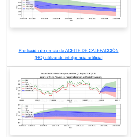
Predicción de precio de ACEITE DE CALEFACCIÓN
(HO) utilizando inteligencia artificial