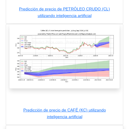
Predicción de precio de PETRÓLEO CRUDO (CL)
utilizando inteligencia artificial
Predicción de precio de CAFÉ (KC) utilizando
inteligencia artificial