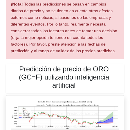
¡Nota!
Todas las predicciones se basan en cambios
diarios de precio y no se tienen en cuenta otros efectos
externos como noticias, situaciones de las empresas y
diferentes eventos. Por lo tanto, realmente necesita
considerar todos los factores antes de tomar una decisión
(elija la mejor opción teniendo en cuenta todos los
factores). Por favor, preste atención a las fechas de
predicción y al rango de validez de los precios predichos.
Predicción de precio de ORO
(GC=F) utilizando inteligencia
artificial