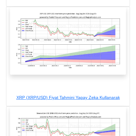
XRP (XRP/USD) Fiyat Tahmini Yapay Zeka Kullanarak