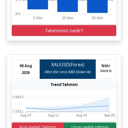
Tahmininiz nedir?
XAUUSD(Forex)
06 Aug
Nötr
(Ver8.5)
Altın (bir ons) ABD Doları ile
2026
Trend Tahmini
Kısa Vadeli Tahmin
Uzun vadeli tahmin