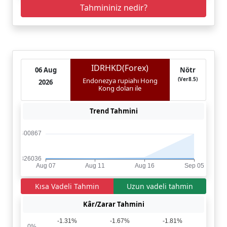
Tahmininiz nedir?
IDRHKD(Forex)
06 Aug
Nötr
(Ver8.5)
Endonezya rupiahı Hong
2026
Kong doları ile
Trend Tahmini
Kısa Vadeli Tahmin
Uzun vadeli tahmin
Kâr/Zarar Tahmini