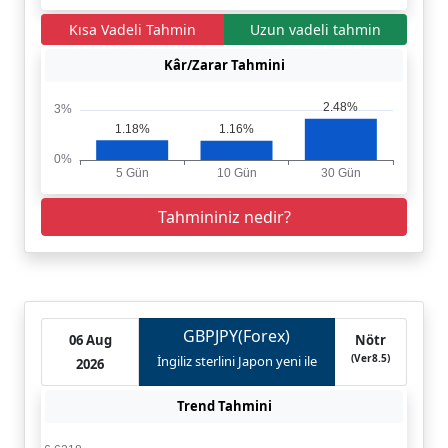
Kısa Vadeli Tahmin
Uzun vadeli tahmin
Kâr/Zarar Tahmini
Tahmininiz nedir?
GBPJPY(Forex)
06 Aug
Nötr
(Ver8.5)
İngiliz sterlini Japon yeni ile
2026
Trend Tahmini