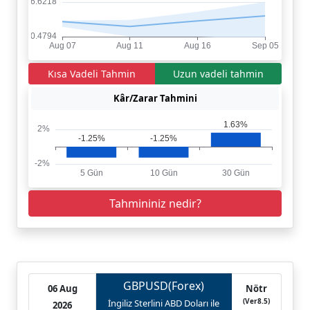
Kısa Vadeli Tahmin
Uzun vadeli tahmin
Kâr/Zarar Tahmini
Tahmininiz nedir?
GBPUSD(Forex)
06 Aug
Nötr
(Ver8.5)
İngiliz Sterlini ABD Doları ile
2026