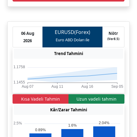
EURUSD(Forex)
06 Aug
Nötr
(Ver8.5)
Euro ABD Doları ile
2026
Trend Tahmini
Kısa Vadeli Tahmin
Uzun vadeli tahmin
Kâr/Zarar Tahmini