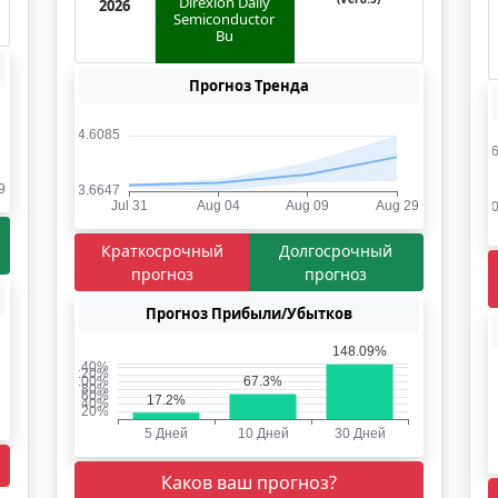
Direxion Daily
2026
Semiconductor
Bu
Прогноз Тренда
Краткосрочный
Долгосрочный
прогноз
прогноз
Прогноз Прибыли/Убытков
Каков ваш прогноз?