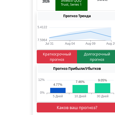
Invesco QQQ
2026
Trust, Series 1
Прогноз Тренда
Краткосрочный
Долгосрочный
прогноз
прогноз
Прогноз Прибыли/Убытков
Каков ваш прогноз?