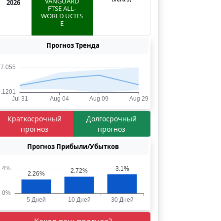
VANGUARD
2026
FTSE ALL-
WORLD UCITS
E
Прогноз Тренда
Краткосрочный
Долгосрочный
прогноз
прогноз
Прогноз Прибыли/Убытков