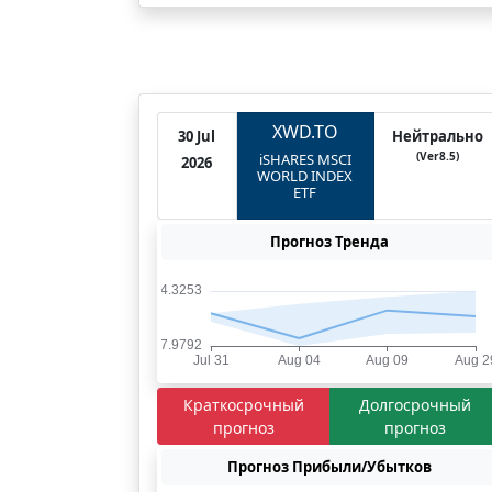
XWD.TO
30 Jul
Нейтрально
(Ver8.5)
iSHARES MSCI
2026
WORLD INDEX
ETF
Прогноз Тренда
Краткосрочный
Долгосрочный
прогноз
прогноз
Прогноз Прибыли/Убытков