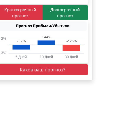
Краткосрочный
Долгосрочный
прогноз
прогноз
Прогноз Прибыли/Убытков
Каков ваш прогноз?