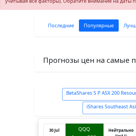
учитывая все факторы). Обратите внимание на даты п
Последние
Популярные
Лучш
Прогнозы цен на самые п
BetaShares S P ASX 200 Resou
iShares Southeast Asi
QQQ
30 Jul
Нейтрально
(Ver8.5)