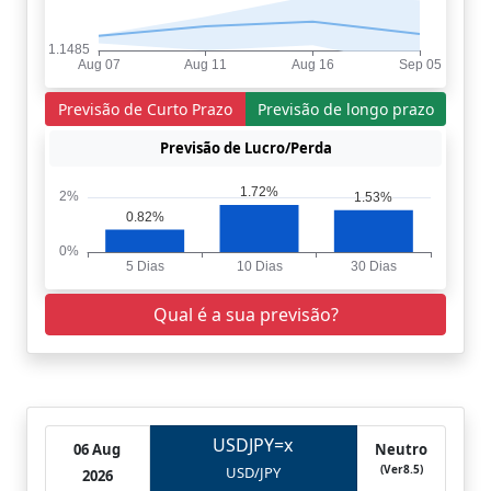
Previsão de Curto Prazo
Previsão de longo prazo
Previsão de Lucro/Perda
Qual é a sua previsão?
USDJPY=x
06 Aug
Neutro
(Ver8.5)
USD/JPY
2026