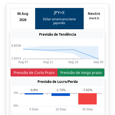
JPY=X
06 Aug
Neutro
(Ver8.5)
Dólar americano/iene
2026
japonês
Previsão de Tendência
Previsão de Curto Prazo
Previsão de longo prazo
Previsão de Lucro/Perda