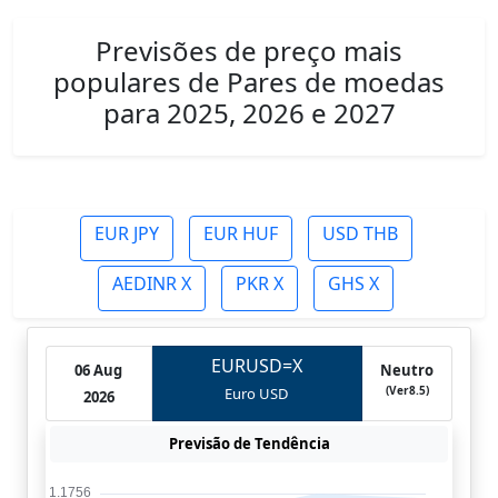
Previsões de preço mais
populares de Pares de moedas
para 2025, 2026 e 2027
EUR JPY
EUR HUF
USD THB
AEDINR X
PKR X
GHS X
EURUSD=X
06 Aug
Neutro
(Ver8.5)
Euro USD
2026
Previsão de Tendência