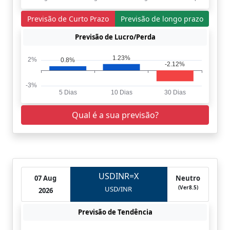
Previsão de Curto Prazo
Previsão de longo prazo
Previsão de Lucro/Perda
Qual é a sua previsão?
USDINR=X
07 Aug
Neutro
(Ver8.5)
USD/INR
2026
Previsão de Tendência