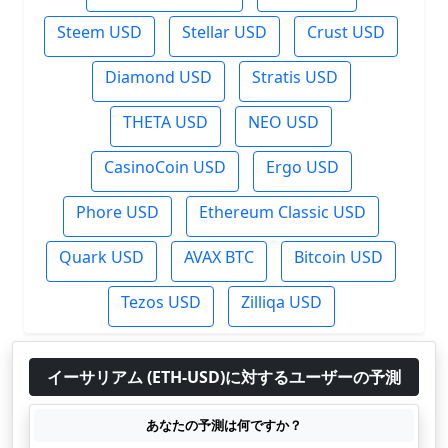
Steem USD
Stellar USD
Crust USD
Diamond USD
Stratis USD
THETA USD
NEO USD
CasinoCoin USD
Ergo USD
Phore USD
Ethereum Classic USD
Quark USD
AVAX BTC
Bitcoin USD
Tezos USD
Zilliqa USD
イーサリアム (ETH-USD)に対するユーザーの予測
あなたの予測は何ですか？