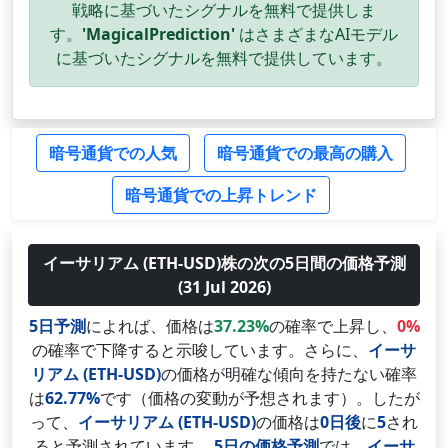
戦略に基づいたシグナルを無料で提供しま
す。
'MagicalPrediction'
はさまざまなAIモデル
に基づいたシグナルを無料で提供しています。
暗号通貨での人気
暗号通貨での最高の購入
暗号通貨での上昇トレンド
イーサリアム (ETH-USD)株の次の5日間の価格予測
(31 Jul 2026)
5日予測
によれば、価格は
37.23%
の確率で上昇し、
0%
の確率で下降すると示唆しています。さらに、
イーサ
リアム (ETH-USD)
の価格が明確な傾向を持たない確率
は
62.77%
です（価格の変動が予想されます）。したが
って、
イーサリアム (ETH-USD)
の価格は
0日後
に
5
され
ると予測されています。
5日の価格予測
では、
イーサ