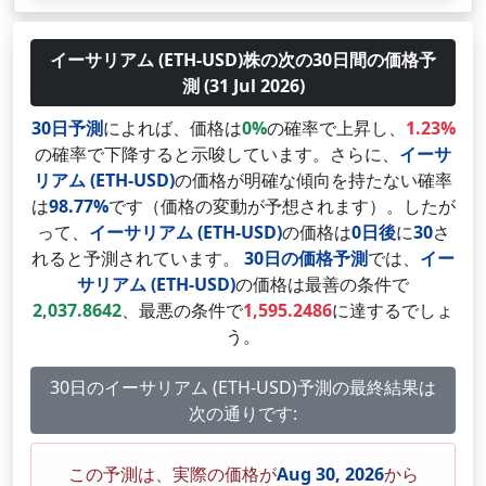
イーサリアム (ETH-USD)株の次の30日間の価格予
測 (31 Jul 2026)
30日予測
によれば、価格は
0%
の確率で上昇し、
1.23%
の確率で下降すると示唆しています。さらに、
イーサ
リアム (ETH-USD)
の価格が明確な傾向を持たない確率
は
98.77%
です（価格の変動が予想されます）。したが
って、
イーサリアム (ETH-USD)
の価格は
0日後
に
30
さ
れると予測されています。
30日の価格予測
では、
イー
サリアム (ETH-USD)
の価格は最善の条件で
2,037.8642
、最悪の条件で
1,595.2486
に達するでしょ
う。
30日のイーサリアム (ETH-USD)予測の最終結果は
次の通りです:
この予測は、実際の価格が
Aug 30, 2026
から