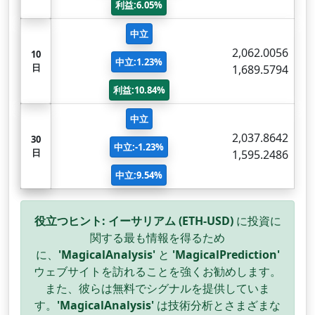
利益:6.05%
中立
2,062.0056
10
中立:1.23%
日
1,689.5794
利益:10.84%
中立
2,037.8642
30
中立:-1.23%
日
1,595.2486
中立:9.54%
役立つヒント:
イーサリアム (ETH-USD)
に投資に
関する最も情報を得るため
に、
'MagicalAnalysis'
と
'MagicalPrediction'
ウェブサイトを訪れることを強くお勧めします。
また、彼らは無料でシグナルを提供していま
す。
'MagicalAnalysis'
は技術分析とさまざまな