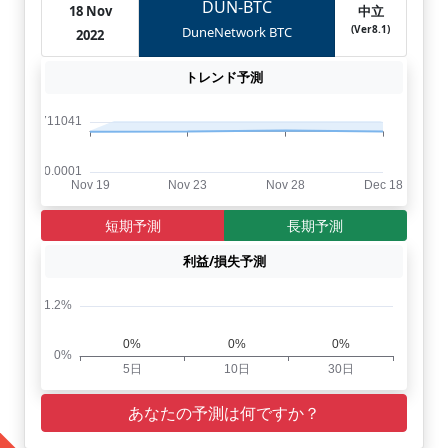
DUN-BTC
18 Nov
中立
(Ver8.1)
DuneNetwork BTC
2022
トレンド予測
短期予測
長期予測
利益/損失予測
あなたの予測は何ですか？