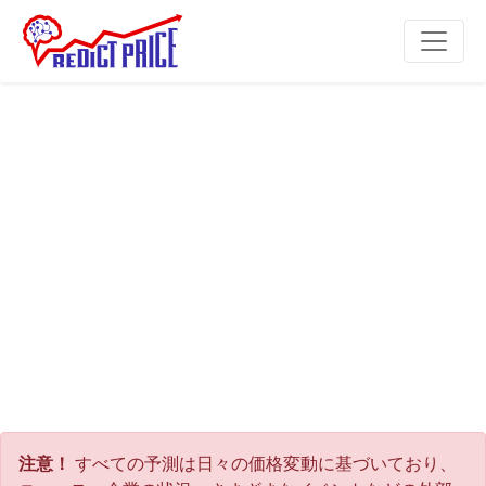
注意！
すべての予測は日々の価格変動に基づいており、