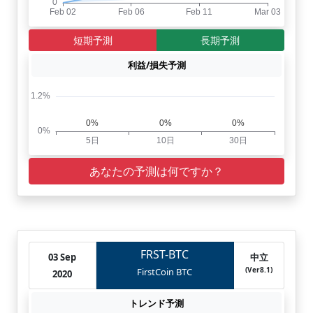
短期予測
長期予測
利益/損失予測
あなたの予測は何ですか？
FRST-BTC
03 Sep
中立
(Ver8.1)
FirstCoin BTC
2020
トレンド予測