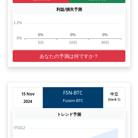
利益/損失予測
あなたの予測は何ですか？
FSN-BTC
15 Nov
中立
(Ver8.1)
Fusion BTC
2024
トレンド予測