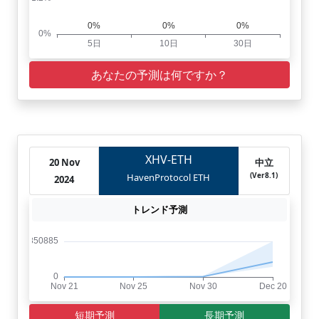
あなたの予測は何ですか？
XHV-ETH
20 Nov
中立
(Ver8.1)
HavenProtocol ETH
2024
トレンド予測
短期予測
長期予測