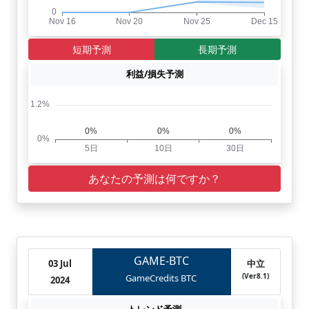
短期予測
長期予測
利益/損失予測
あなたの予測は何ですか？
GAME-BTC
03 Jul
中立
(Ver8.1)
GameCredits BTC
2024