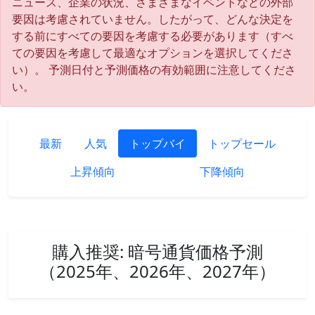
ニュース、企業の状況、さまざまなイベントなどの外部
要因は考慮されていません。したがって、どんな決定を
する前にすべての要因を考慮する必要があります（すべ
ての要因を考慮して最適なオプションを選択してくださ
い）。 予測日付と予測価格の有効範囲に注意してくださ
い。
最新
人気
トップバイ
トップセール
上昇傾向
下降傾向
購入推奨: 暗号通貨価格予測
（2025年、2026年、2027年）