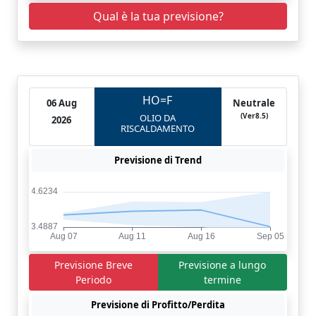
Qual è la tua previsione?
HO=F
06 Aug
Neutrale
(Ver8.5)
OLIO DA
2026
RISCALDAMENTO
Previsione di Trend
Previsione Breve
Previsione a lungo
Periodo
termine
Previsione di Profitto/Perdita