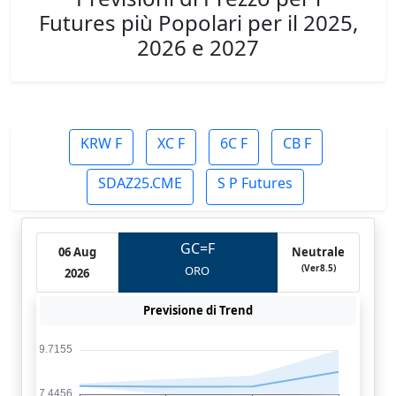
Futures più Popolari per il 2025,
2026 e 2027
KRW F
XC F
6C F
CB F
SDAZ25.CME
S P Futures
GC=F
06 Aug
Neutrale
(Ver8.5)
ORO
2026
Previsione di Trend