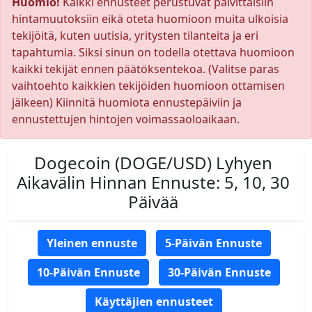
Huomio!
Kaikki ennusteet perustuvat päivittäisiin
hintamuutoksiin eikä oteta huomioon muita ulkoisia
tekijöitä, kuten uutisia, yritysten tilanteita ja eri
tapahtumia. Siksi sinun on todella otettava huomioon
kaikki tekijät ennen päätöksentekoa. (Valitse paras
vaihtoehto kaikkien tekijöiden huomioon ottamisen
jälkeen) Kiinnitä huomiota ennustepäiviin ja
ennustettujen hintojen voimassaoloaikaan.
Dogecoin (DOGE/USD) Lyhyen
Aikavälin Hinnan Ennuste: 5, 10, 30
Päivää
Yleinen ennuste
5-Päivän Ennuste
10-Päivän Ennuste
30-Päivän Ennuste
Käyttäjien ennusteet