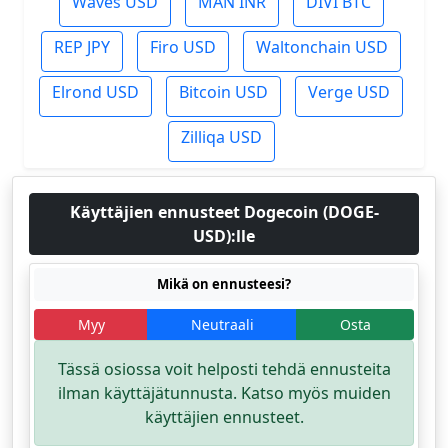
Waves USD
MAN INR
DIVI BTC
REP JPY
Firo USD
Waltonchain USD
Elrond USD
Bitcoin USD
Verge USD
Zilliqa USD
Käyttäjien ennusteet Dogecoin (DOGE-
USD):lle
Mikä on ennusteesi?
Myy
Neutraali
Osta
Tässä osiossa voit helposti tehdä ennusteita
ilman käyttäjätunnusta. Katso myös muiden
käyttäjien ennusteet.