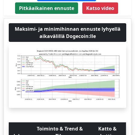
Pitkäaikainen ennuste
Katso video
Maksimi- ja minimihinnan ennuste lyhyellä
aikavälillä Dogecoin:lle
Toiminto & Trend &
Katto &