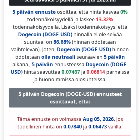
5 päivän ennuste
osoittaa, että hinta kasvaa
0%
todennäköisyydellä ja laskee
13.32%
todennäköisyydellä. Lisäksi todennäköisyys, että
Dogecoin (DOGE-USD)
hinnalla ei ole selvää
suuntaa, on
86.68%
(hinnan odotetaan
vaihtelevan). Joten,
Dogecoin (DOGE-USD)
hinnan
odotetaan
olla neutraali
seuraavien
5 päivän
aikana.;
5 päivän
ennusteessa
Dogecoin (DOGE-
USD)
hinta saavuttaa
0.07467
ja
0.06814
parhaissa
ja huonoimmissa olosuhteissa.
5 päivän Dogecoin (DOGE-USD) ennusteet
osoittavat, että:
Tämä ennuste on voimassa
Aug 05, 2026
, jos
todellinen hinta on
0.07840
ja
0.06473
välillä.