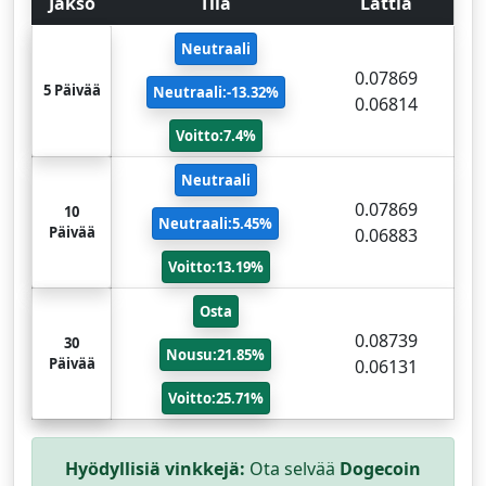
Jakso
Tila
Lattia
Neutraali
0.07869
5 Päivää
Neutraali:-13.32%
0.06814
Voitto:7.4%
Neutraali
0.07869
10
Neutraali:5.45%
Päivää
0.06883
Voitto:13.19%
Osta
0.08739
30
Nousu:21.85%
Päivää
0.06131
Voitto:25.71%
Hyödyllisiä vinkkejä:
Ota selvää
Dogecoin