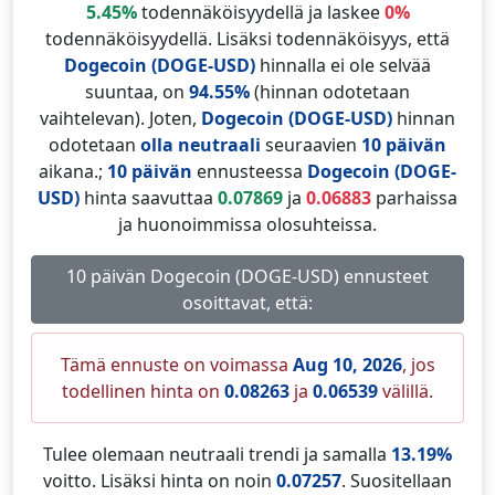
5.45%
todennäköisyydellä ja laskee
0%
todennäköisyydellä. Lisäksi todennäköisyys, että
Dogecoin (DOGE-USD)
hinnalla ei ole selvää
suuntaa, on
94.55%
(hinnan odotetaan
vaihtelevan). Joten,
Dogecoin (DOGE-USD)
hinnan
odotetaan
olla neutraali
seuraavien
10 päivän
aikana.;
10 päivän
ennusteessa
Dogecoin (DOGE-
USD)
hinta saavuttaa
0.07869
ja
0.06883
parhaissa
ja huonoimmissa olosuhteissa.
10 päivän Dogecoin (DOGE-USD) ennusteet
osoittavat, että:
Tämä ennuste on voimassa
Aug 10, 2026
, jos
todellinen hinta on
0.08263
ja
0.06539
välillä.
Tulee olemaan neutraali trendi ja samalla
13.19%
voitto. Lisäksi hinta on noin
0.07257
. Suositellaan