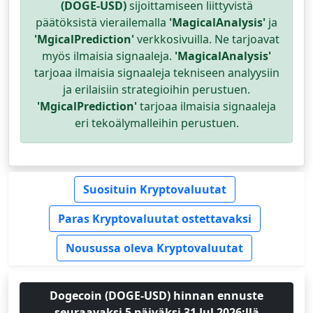
(DOGE-USD)
sijoittamiseen liittyvistä
päätöksistä vierailemalla
'MagicalAnalysis'
ja
'MgicalPrediction'
verkkosivuilla. Ne tarjoavat
myös ilmaisia signaaleja.
'MagicalAnalysis'
tarjoaa ilmaisia signaaleja tekniseen analyysiin
ja erilaisiin strategioihin perustuen.
'MgicalPrediction'
tarjoaa ilmaisia signaaleja
eri tekoälymalleihin perustuen.
Suosituin Kryptovaluutat
Paras Kryptovaluutat ostettavaksi
Nousussa oleva Kryptovaluutat
Dogecoin (DOGE-USD) hinnan ennuste
seuraavaksi 5 päiväksi 31 Jul 2026:llä