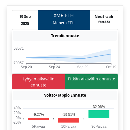
XMR-ETH
19 Sep
Neutraali
(Ver8.5)
Monero ETH
2025
Trendiennuste
Lyhyen aikavälin
Pitkän aikavälin ennuste
ennuste
Voitto/Tappio Ennuste