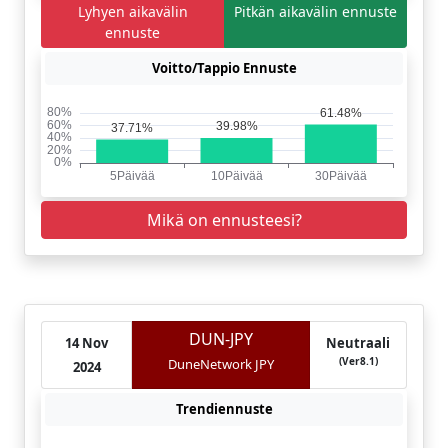
Lyhyen aikavälin
Pitkän aikavälin ennuste
ennuste
Voitto/Tappio Ennuste
Mikä on ennusteesi?
DUN-JPY
14 Nov
Neutraali
(Ver8.1)
DuneNetwork JPY
2024
Trendiennuste