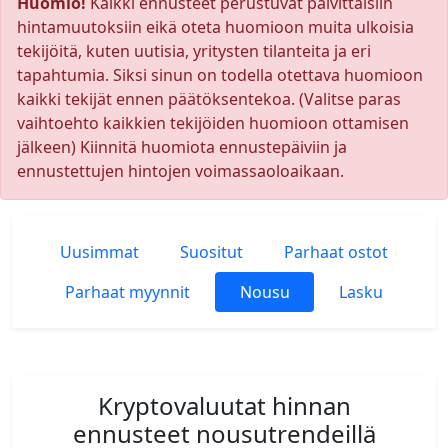
Huomio!
Kaikki ennusteet perustuvat päivittäisiin
hintamuutoksiin eikä oteta huomioon muita ulkoisia
tekijöitä, kuten uutisia, yritysten tilanteita ja eri
tapahtumia. Siksi sinun on todella otettava huomioon
kaikki tekijät ennen päätöksentekoa. (Valitse paras
vaihtoehto kaikkien tekijöiden huomioon ottamisen
jälkeen) Kiinnitä huomiota ennustepäiviin ja
ennustettujen hintojen voimassaoloaikaan.
Uusimmat
Suositut
Parhaat ostot
Parhaat myynnit
Nousu
Lasku
Kryptovaluutat hinnan
ennusteet nousutrendeillä