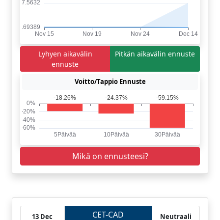
Lyhyen aikavälin
Pitkän aikavälin ennuste
ennuste
Voitto/Tappio Ennuste
Mikä on ennusteesi?
CET-CAD
13 Dec
Neutraali