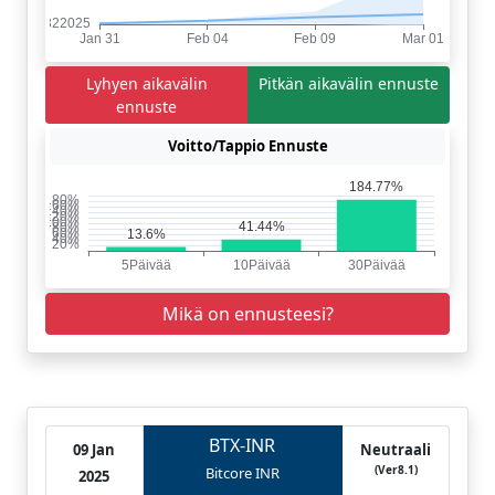
Lyhyen aikavälin
Pitkän aikavälin ennuste
ennuste
Voitto/Tappio Ennuste
Mikä on ennusteesi?
BTX-INR
09 Jan
Neutraali
(Ver8.1)
Bitcore INR
2025