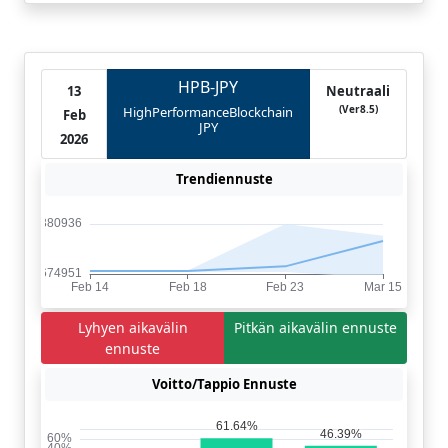
HPB-JPY
13
Neutraali
(Ver8.5)
HighPerformanceBlockchain
Feb
JPY
2026
Trendiennuste
Lyhyen aikavälin
Pitkän aikavälin ennuste
ennuste
Voitto/Tappio Ennuste