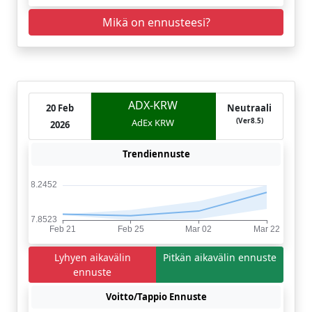
Mikä on ennusteesi?
ADX-KRW
20 Feb
Neutraali
(Ver8.5)
AdEx KRW
2026
Trendiennuste
Lyhyen aikavälin
Pitkän aikavälin ennuste
ennuste
Voitto/Tappio Ennuste