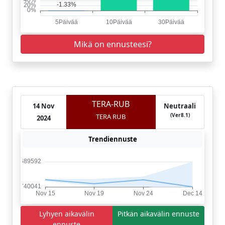
Mikä on ennusteesi?
TERA-RUB
14 Nov
Neutraali
(Ver8.1)
TERA RUB
2024
Trendiennuste
Lyhyen aikavälin
Pitkän aikavälin ennuste
ennuste