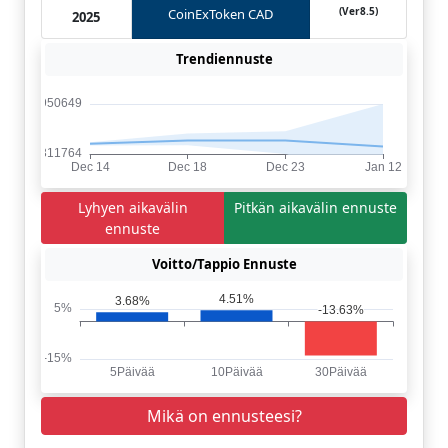
(Ver8.5)
CoinExToken CAD
2025
Trendiennuste
Lyhyen aikavälin
Pitkän aikavälin ennuste
ennuste
Voitto/Tappio Ennuste
Mikä on ennusteesi?