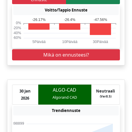
Voitto/Tappio Ennuste
Mikä on ennusteesi?
ALGO-CAD
30 Jan
Neutraali
(Ver8.5)
Algorand CAD
2026
Trendiennuste