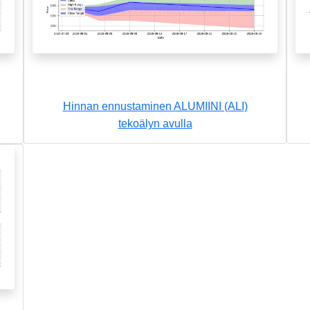
Hinnan ennustaminen ALUMIINI (ALI)
tekoälyn avulla