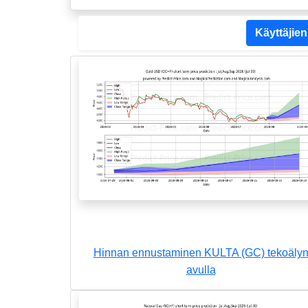
Käyttäjie
Hinnan ennustaminen KULTA (GC) tekoäly
avulla