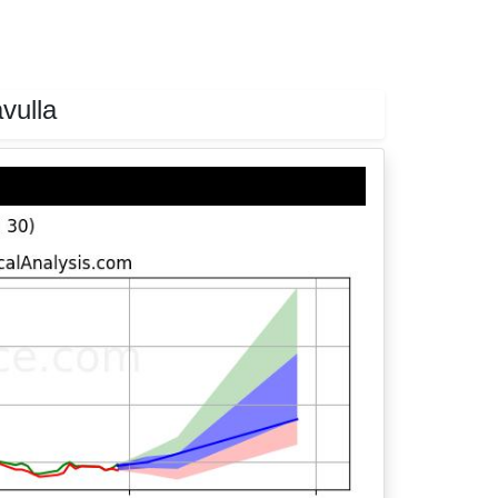
vulla