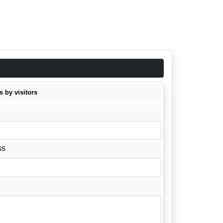
 by visitors
ss