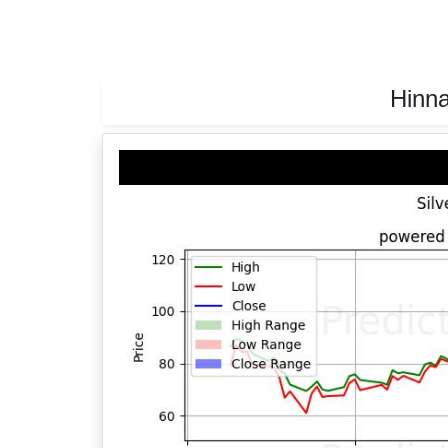
Hinna