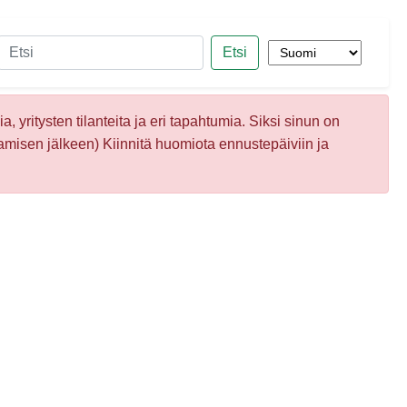
Etsi
, yritysten tilanteita ja eri tapahtumia. Siksi sinun on
amisen jälkeen) Kiinnitä huomiota ennustepäiviin ja