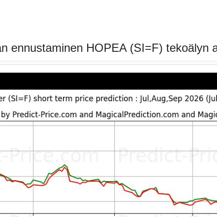
n ennustaminen HOPEA (SI=F) tekoälyn a