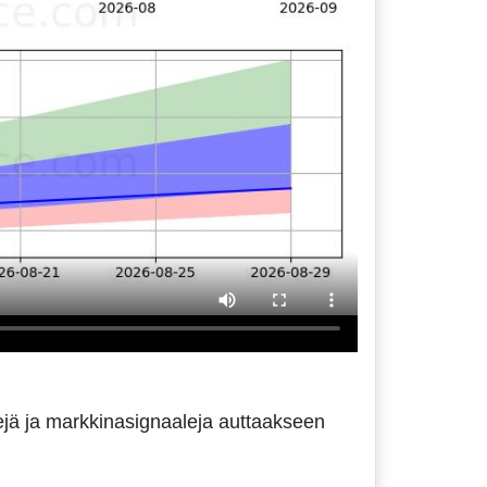
ejä ja markkinasignaaleja auttaakseen