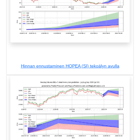
Hinnan ennustaminen HOPEA (SI) tekoälyn avulla