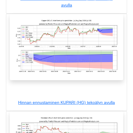
avulla
Hinnan ennustaminen KUPARI (HG) tekoälyn avulla