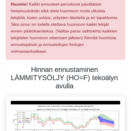
Huomio!
Kaikki ennusteet perustuvat päivittäisiin
hintamuutoksiin eikä oteta huomioon muita ulkoisia
tekijöitä, kuten uutisia, yritysten tilanteita ja eri tapahtumia.
Siksi sinun on todella otettava huomioon kaikki tekijät
ennen päätöksentekoa. (Valitse paras vaihtoehto kaikkien
tekijöiden huomioon ottamisen jälkeen) Kiinnitä huomiota
ennustepäiviin ja ennustettujen hintojen
voimassaoloaikaan.
Hinnan ennustaminen
LÄMMITYSÖLJY (HO=F) tekoälyn
avulla