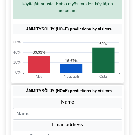
käyttäjätunnusta. Katso myös muiden käyttäjien
ennusteet.
LÄMMITYSÖLJY (HO=F) predictions by visitors
LÄMMITYSÖLJY (HO=F) predictions by visitors
Name
Email address