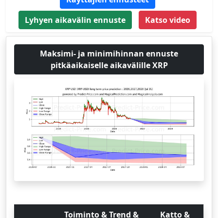
Lyhyen aikavälin ennuste
Katso video
Maksimi- ja minimihinnan ennuste
pitkäaikaiselle aikavälille XRP
Toiminto & Trend &
Katto &