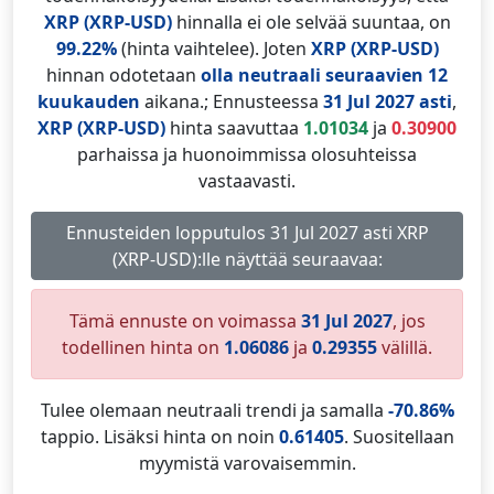
XRP (XRP-USD)
hinnalla ei ole selvää suuntaa, on
99.22%
(hinta vaihtelee). Joten
XRP (XRP-USD)
hinnan odotetaan
olla neutraali
seuraavien 12
kuukauden
aikana.; Ennusteessa
31 Jul 2027 asti
,
XRP (XRP-USD)
hinta saavuttaa
1.01034
ja
0.30900
parhaissa ja huonoimmissa olosuhteissa
vastaavasti.
Ennusteiden lopputulos 31 Jul 2027 asti XRP
(XRP-USD):lle näyttää seuraavaa:
Tämä ennuste on voimassa
31 Jul 2027
, jos
todellinen hinta on
1.06086
ja
0.29355
välillä.
Tulee olemaan neutraali trendi ja samalla
-70.86%
tappio. Lisäksi hinta on noin
0.61405
. Suositellaan
myymistä varovaisemmin.