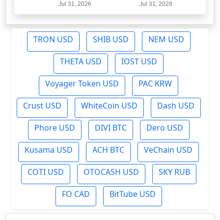
TRON USD
SHIB USD
NEM USD
THETA USD
IOST USD
Voyager Token USD
PAC KRW
Crust USD
WhiteCoin USD
Dash USD
Phore USD
DIVI BTC
Dero USD
Kusama USD
ACH BTC
VeChain USD
COTI USD
OTOCASH USD
SKY RUB
FO CAD
BitTube USD