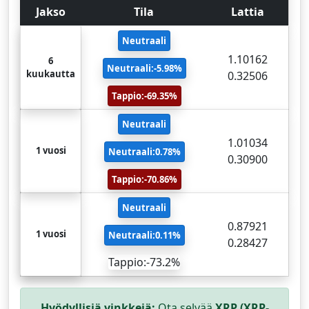
Jakso
Tila
Lattia
Neutraali
1.10162
6
Neutraali:-5.98%
kuukautta
0.32506
Tappio:-69.35%
Neutraali
1.01034
1 vuosi
Neutraali:0.78%
0.30900
Tappio:-70.86%
Neutraali
0.87921
1 vuosi
Neutraali:0.11%
0.28427
Tappio:-73.2%
Hyödyllisiä vinkkejä:
Ota selvää
XRP (XRP-