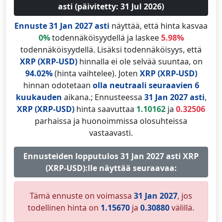
asti (päivitetty: 31 Jul 2026)
Ennuste 31 Jan 2027 asti
näyttää, että hinta kasvaa
0%
todennäköisyydellä ja laskee
5.98%
todennäköisyydellä. Lisäksi todennäköisyys, että
XRP (XRP-USD)
hinnalla ei ole selvää suuntaa, on
94.02%
(hinta vaihtelee). Joten
XRP (XRP-USD)
hinnan odotetaan
olla neutraali
seuraavien 6
kuukauden
aikana.; Ennusteessa
31 Jan 2027 asti
,
XRP (XRP-USD)
hinta saavuttaa
1.10162
ja
0.32506
parhaissa ja huonoimmissa olosuhteissa
vastaavasti.
Ennusteiden lopputulos 31 Jan 2027 asti XRP
(XRP-USD):lle näyttää seuraavaa:
Tämä ennuste on voimassa
31 Jan 2027
, jos
todellinen hinta on
1.15670
ja
0.30880
välillä.