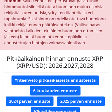
Huomio!
Kaikki ennusteet perustuvat päivittäisiin
hintamuutoksiin eikä oteta huomioon muita ulkoisia
tekijöitä, kuten uutisia, yritysten tilanteita ja eri
tapahtumia. Siksi sinun on todella otettava huomioon
kaikki tekijät ennen päätöksentekoa. (Valitse paras
vaihtoehto kaikkien tekijöiden huomioon ottamisen
jälkeen) Kiinnitä huomiota ennustepäiviin ja
ennustettujen hintojen voimassaoloaikaan.
Pitkäaikainen hinnan ennuste XRP
(XRP/USD): 2026,2027,2028
Yhteenveto pitkäaikaisesta ennusteesta
6 kuukauden ennuste
2024 päivän ennuste
2025 päivän ennuste
Käyttäjien ennusteet