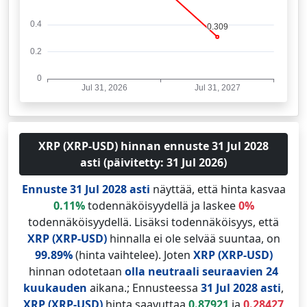
XRP (XRP-USD) hinnan ennuste 31 Jul 2028
asti (päivitetty: 31 Jul 2026)
Ennuste 31 Jul 2028 asti
näyttää, että hinta kasvaa
0.11%
todennäköisyydellä ja laskee
0%
todennäköisyydellä. Lisäksi todennäköisyys, että
XRP (XRP-USD)
hinnalla ei ole selvää suuntaa, on
99.89%
(hinta vaihtelee). Joten
XRP (XRP-USD)
hinnan odotetaan
olla neutraali
seuraavien 24
kuukauden
aikana.; Ennusteessa
31 Jul 2028 asti
,
XRP (XRP-USD)
hinta saavuttaa
0.87921
ja
0.28427