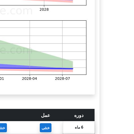
دوره
عمل
6 ماه
خنثی
خنث