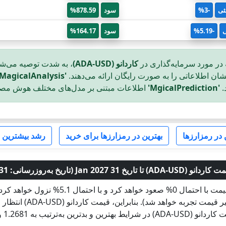
ثی
-3%
سود
878.59%
ی
-5.19%
سود
164.17%
 در مورد سرمایه‌گذاری در
کاردانو (ADA-USD)
، به شدت توصیه می‌ش
یشان اطلاعاتی را به صورت رایگان ارائه می‌دهند.
'MagicalAnalysis'
.
'MgicalPrediction'
اطلاعات مبتنی بر مدل‌های مختلف هوش مصنوع
در رمزارزها
بهترین در رمزارزها برای خرید
رشد بیشترین د
 31 Jan 2027 (تاریخ به‌روزرسانی: 31 Jul 2026)