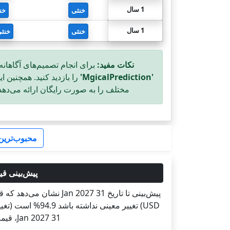
1 سال
خنثی
خن
1 سال
خنثی
خنث
نکات مفید:
برای انجام تصمیم‌های آگاهانه
'MgicalPrediction'
را بازدید کنید. همچنین ا
مختلف را به صورت رایگان ارائه می‌دهد
محبوب‌ترین 
پیش‌بینی قیمت کاردانو (ADA-USD) تا تاریخ
31 Jan 2027، قیمت کاردانو (ADA-USD) در شرایط بهترین و بدترین به‌ترتیب به 1.2681 و 0.4042 می‌رسد.