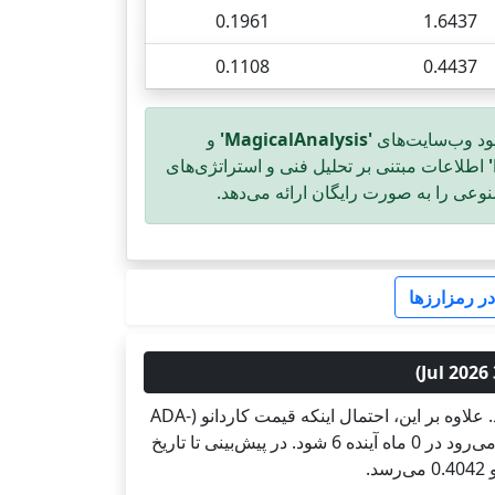
0.1961
1.6437
0.1108
0.4437
ود وب‌سایت‌های
'MagicalAnalysis'
و
اطلاعات مبتنی بر تحلیل فنی و استراتژی‌های
ی را به صورت رایگان ارائه می‌دهد.
ر رمزارزها
پیش‌بینی تا تاریخ 31 Jan 2027 نشان می‌دهد که قیمت با احتمال 0% صعود خواهد کرد و با احتمال 5.1% نزول خواهد کرد. علاوه بر این، احتمال اینکه قیمت کاردانو (ADA-
USD) تغییر معینی نداشته باشد 94.9% است (تغییر قیمت تجربه خواهد شد). بنابراین، قیمت کاردانو (ADA-USD) انتظار می‌رود در 0 ماه آینده 6 شود. در پیش‌بینی تا تاریخ