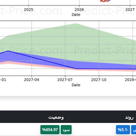
روند
وضعیت
ی
-5.1%
سود
654.97%