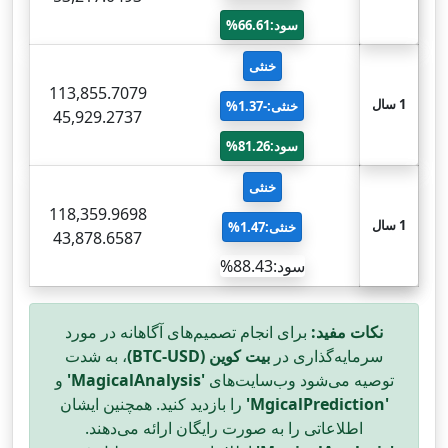
سود:66.61%
خنثی
113,855.7079
1 سال
خنثی:-1.37%
45,929.2737
سود:81.26%
خنثی
118,359.9698
1 سال
خنثی:1.47%
43,878.6587
سود:88.43%
نکات مفید:
برای انجام تصمیم‌های آگاهانه در مورد
سرمایه‌گذاری در
بیت کوین (BTC-USD)
، به شدت
توصیه می‌شود وب‌سایت‌های
'MagicalAnalysis'
و
'MgicalPrediction'
را بازدید کنید. همچنین ایشان
اطلاعاتی را به صورت رایگان ارائه می‌دهند.