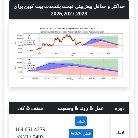
حداکثر و حداقل پیش‌بینی قیمت بلندمدت بیت کوین برای
2026,2027,2028
دوره
عمل & روند & وضعیت
سقف & کف
خنثی
104,651.4279
6 ماه
خنثی:-0.7%
53,217.0493