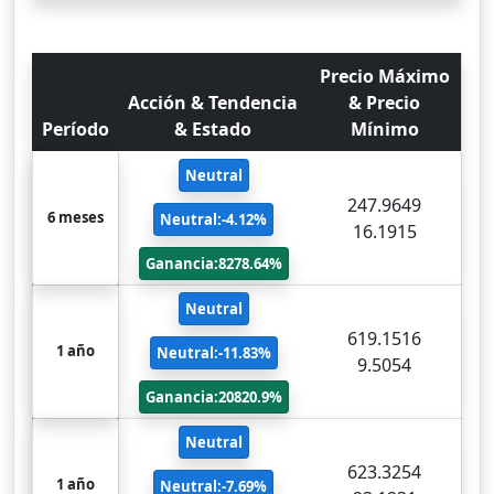
Precio Máximo
Acción & Tendencia
& Precio
Período
& Estado
Mínimo
Neutral
247.9649
6 meses
Neutral:-4.12%
16.1915
Ganancia:8278.64%
Neutral
619.1516
1 año
Neutral:-11.83%
9.5054
Ganancia:20820.9%
Neutral
623.3254
1 año
Neutral:-7.69%