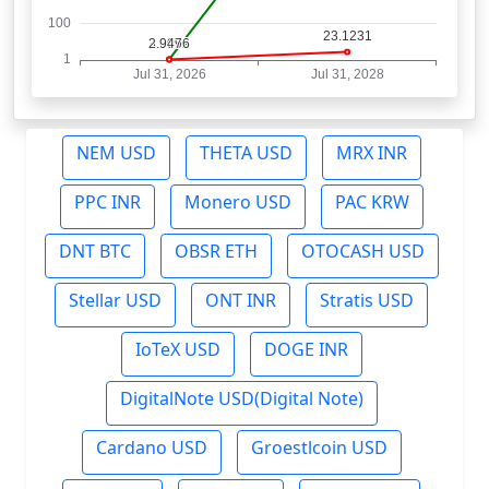
NEM USD
THETA USD
MRX INR
PPC INR
Monero USD
PAC KRW
DNT BTC
OBSR ETH
OTOCASH USD
Stellar USD
ONT INR
Stratis USD
IoTeX USD
DOGE INR
DigitalNote USD(Digital Note)
Cardano USD
Groestlcoin USD