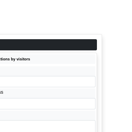
ions by visitors
ss