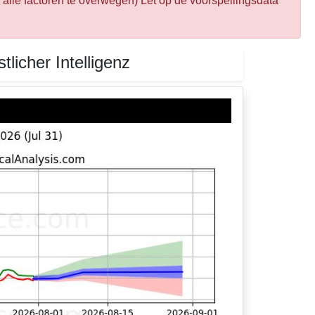
alle factoren te overwegen) Let op de voorspellingsdata
icher Intelligenz