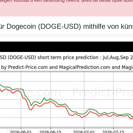
gen voordat u een beslissing neemt. (kies de beste optie door 
ür Dogecoin (DOGE-USD) mithilfe von künstl