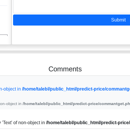
Submit
Comments
on-object in
/home/talebl/public_html/predict-price/commantg
non-object in
/home/talebl/public_html/predict-price/commantget.p
y 'Text' of non-object in
/home/talebl/public_html/predict-pri