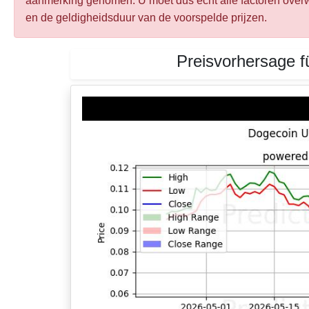
aanmerking genomen. U moet dus echt alle factoren overwe
en de geldigheidsduur van de voorspelde prijzen.
Preisvorhersage f