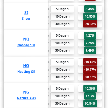
-28.38%
6 Maanden
5 Dagen
8.48%
SI
SI
-69.49%
1 Jaar
10 Dagen
16.85%
Silver
Silver
-76.03%
2 Jaar
30 Dagen
-28.38%
9.49%
6 Maanden
5 Dagen
4.27%
NQ
NQ
9.47%
1 Jaar
10 Dagen
7.28%
Nasdaq 100
Nasdaq 100
-50.11%
2 Jaar
30 Dagen
9.49%
-50.62%
6 Maanden
5 Dagen
-18.45%
HO
HO
-53.12%
1 Jaar
10 Dagen
-16.77%
Heating Oil
Heating Oil
-55.42%
2 Jaar
30 Dagen
-50.62%
60.84%
6 Maanden
5 Dagen
10.36%
NG
NG
86.94%
1 Jaar
10 Dagen
17.3%
Natural Gas
Natural Gas
173.54%
2 Jaar
30 Dagen
60.84%