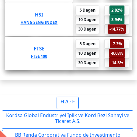
-14.77%
6 Maanden
5 Dagen
2.82%
HSI
HSI
-22.38%
1 Jaar
10 Dagen
3.94%
HANG SENG INDEX
HANG SENG INDEX
-33.27%
2 Jaar
30 Dagen
-14.77%
-14.3%
6 Maanden
5 Dagen
-7.3%
FTSE
FTSE
-31.21%
1 Jaar
10 Dagen
-9.08%
FTSE 100
FTSE 100
-34.29%
2 Jaar
30 Dagen
-14.3%
H2O F
Kordsa Global Endüstriyel Iplik ve Kord Bezi Sanayi ve
Ticaret A.S.
BB Renda Corporativa Fundo de Investimento