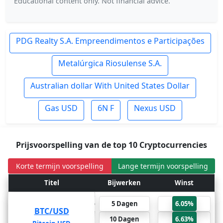
Educational content only. Not financial advice.
PDG Realty S.A. Empreendimentos e Participações
Metalúrgica Riosulense S.A.
Australian dollar With United States Dollar
Gas USD
6N F
Nexus USD
Prijsvoorspelling van de top 10 Cryptocurrencies
Korte termijn voorspelling
Lange termijn voorspelling
Winst
Titel
Bijwerken
Bijwerken
Titel
Winst
66.61%
6 Maanden
5 Dagen
6.05%
BTC/USD
BTC/USD
81.26%
1 Jaar
10 Dagen
6.63%