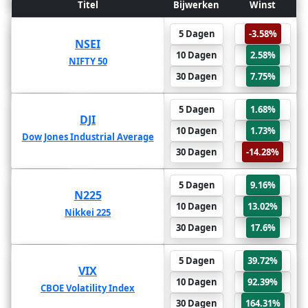
Winst
Titel
Bijwerken
Bijwerken
Titel
Winst
7.75%
6 Maanden
5 Dagen
-3.58%
NSEI
NSEI
8.41%
1 Jaar
10 Dagen
2.58%
NIFTY 50
NIFTY 50
-22.7%
2 Jaar
30 Dagen
7.75%
-14.28%
6 Maanden
5 Dagen
1.68%
DJI
DJI
-30.09%
1 Jaar
10 Dagen
1.73%
Dow Jones Industrial Average
Dow Jones Industrial Average
-38.16%
2 Jaar
30 Dagen
-14.28%
17.6%
6 Maanden
5 Dagen
9.16%
N225
N225
-50.44%
1 Jaar
10 Dagen
13.02%
Nikkei 225
Nikkei 225
-76.13%
2 Jaar
30 Dagen
17.6%
164.31%
6 Maanden
5 Dagen
39.72%
VIX
VIX
169.8%
1 Jaar
10 Dagen
92.39%
CBOE Volatility Index
CBOE Volatility Index
211.99%
2 Jaar
30 Dagen
164.31%