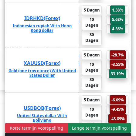
33.19%
6
5 Dagen
1.38%
XAUUSD(Forex)
Maanden
IDRHKD(Forex)
36.32%
10
5.68%
Gold (one troy ounce) With United
1 Jaar
Dagen
Indonesian rupiah With Hong
States Dollar
28.8%
4.36%
Kong dollar
2 Jaar
30
Dagen
-43.89%
6
Maanden
USDBOB(Forex)
5 Dagen
-28.7%
-43.05%
XAUUSD(Forex)
1 Jaar
United States dollar With Boliviano
10
-3.55%
-42.75%
Dagen
Gold (one troy ounce) With United
2 Jaar
33.19%
States Dollar
30
Dagen
5 Dagen
-6.09%
USDBOB(Forex)
10
-9.45%
Prijsvoorspelling van de top 10 Indexen
Dagen
United States dollar With
-43.89%
Boliviano
30
Korte termijn voorspelling
Lange termijn voorspelling
Dagen