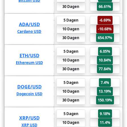
Bitcoin USD
Bitcoin USD
88.43%
2 Jaar
30 Dagen
66.61%
654.97%
6 Maanden
5 Dagen
-6.69%
ADA/USD
ADA/USD
878.59%
1 Jaar
10 Dagen
-10.68%
Cardano USD
Cardano USD
164.17%
2 Jaar
30 Dagen
654.97%
77.84%
6 Maanden
5 Dagen
6.05%
ETH/USD
ETH/USD
128.55%
1 Jaar
10 Dagen
10.84%
Ethereum USD
Ethereum USD
155.09%
2 Jaar
30 Dagen
77.84%
150.19%
6 Maanden
5 Dagen
7.4%
DOGE/USD
DOGE/USD
288.91%
1 Jaar
10 Dagen
13.19%
Dogecoin USD
Dogecoin USD
454.41%
2 Jaar
30 Dagen
150.19%
-69.35%
6 Maanden
5 Dagen
9.18%
XRP/USD
XRP/USD
-70.86%
1 Jaar
10 Dagen
11.4%
XRP USD
XRP USD