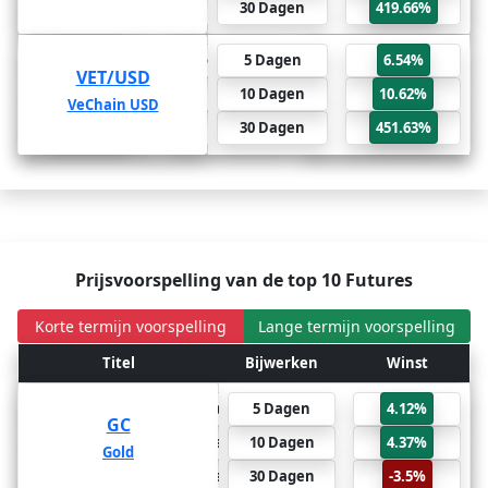
694.02%
2 Jaar
30 Dagen
419.66%
451.63%
6 Maanden
5 Dagen
6.54%
VET/USD
VET/USD
3093.5%
1 Jaar
10 Dagen
10.62%
VeChain USD
VeChain USD
5733.12%
2 Jaar
30 Dagen
451.63%
Prijsvoorspelling van de top 10 Futures
Korte termijn voorspelling
Lange termijn voorspelling
Winst
Titel
Bijwerken
Bijwerken
Titel
Winst
-3.5%
6 Maanden
5 Dagen
4.12%
GC
GC
-31.15%
1 Jaar
10 Dagen
4.37%
Gold
Gold
-57.53%
2 Jaar
30 Dagen
-3.5%