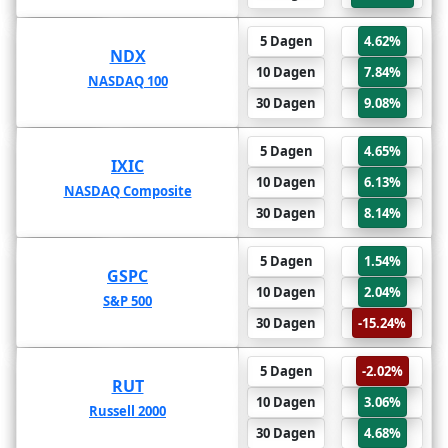
9.08%
6 Maanden
5 Dagen
4.62%
NDX
NDX
9.19%
1 Jaar
10 Dagen
7.84%
NASDAQ 100
NASDAQ 100
-50.08%
2 Jaar
30 Dagen
9.08%
8.14%
6 Maanden
5 Dagen
4.65%
IXIC
IXIC
9.4%
1 Jaar
10 Dagen
6.13%
NASDAQ Composite
NASDAQ Composite
-50.14%
2 Jaar
30 Dagen
8.14%
-15.24%
6 Maanden
5 Dagen
1.54%
GSPC
GSPC
-35.25%
1 Jaar
10 Dagen
2.04%
S&P 500
S&P 500
-44.9%
2 Jaar
30 Dagen
-15.24%
4.68%
6 Maanden
5 Dagen
-2.02%
RUT
RUT
-42.82%
1 Jaar
10 Dagen
3.06%
Russell 2000
Russell 2000
-44.7%
2 Jaar
30 Dagen
4.68%