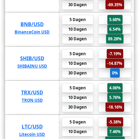
-73.2%
2 Jaar
30 Dagen
-69.35%
89.28%
6 Maanden
5 Dagen
5.68%
BNB/USD
BNB/USD
104.24%
1 Jaar
10 Dagen
6.54%
BinanceCoin USD
BinanceCoin USD
-25.5%
2 Jaar
30 Dagen
89.28%
0%
6 Maanden
5 Dagen
-7.19%
SHIB/USD
SHIB/USD
0%
1 Jaar
10 Dagen
-14.87%
SHIBAINU USD
SHIBAINU USD
0%
2 Jaar
30 Dagen
0%
-18.16%
6 Maanden
5 Dagen
4.06%
TRX/USD
TRX/USD
-18.35%
1 Jaar
10 Dagen
5.76%
TRON USD
TRON USD
-94.49%
2 Jaar
30 Dagen
-18.16%
419.66%
6 Maanden
5 Dagen
-5.38%
LTC/USD
LTC/USD
597.49%
1 Jaar
10 Dagen
7.46%
Litecoin USD
Litecoin USD