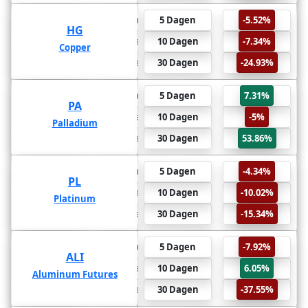
-24.93%
6 Maanden
5 Dagen
-5.52%
HG
HG
-38.51%
1 Jaar
10 Dagen
-7.34%
Copper
Copper
-45.99%
2 Jaar
30 Dagen
-24.93%
53.86%
6 Maanden
5 Dagen
7.31%
PA
PA
57.43%
1 Jaar
10 Dagen
-5%
Palladium
Palladium
113.15%
2 Jaar
30 Dagen
53.86%
-15.34%
6 Maanden
5 Dagen
-4.34%
PL
PL
-24.92%
1 Jaar
10 Dagen
-10.02%
Platinum
Platinum
-39.19%
2 Jaar
30 Dagen
-15.34%
-37.55%
6 Maanden
5 Dagen
-7.92%
ALI
ALI
-38.1%
1 Jaar
10 Dagen
6.05%
Aluminum Futures
Aluminum Futures
-38.4%
2 Jaar
30 Dagen
-37.55%