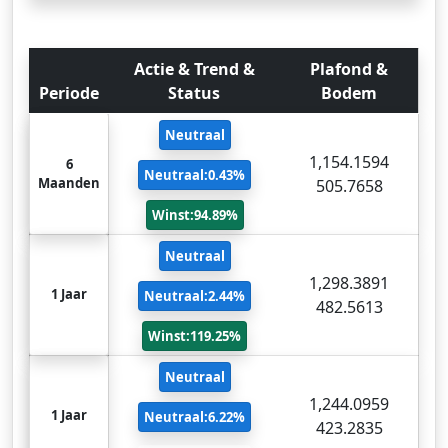
Actie & Trend &
Plafond &
Periode
Status
Bodem
Neutraal
1,154.1594
6
Neutraal:0.43%
Maanden
505.7658
Winst:94.89%
Neutraal
1,298.3891
1 Jaar
Neutraal:2.44%
482.5613
Winst:119.25%
Neutraal
1,244.0959
1 Jaar
Neutraal:6.22%
423.2835