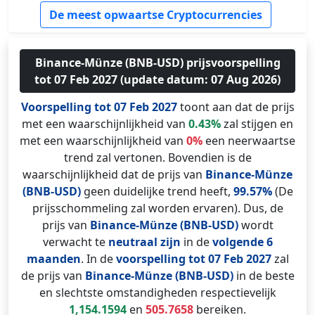
De meest opwaartse Cryptocurrencies
Binance-Münze (BNB-USD) prijsvoorspelling
tot 07 Feb 2027 (update datum: 07 Aug 2026)
Voorspelling tot 07 Feb 2027
toont aan dat de prijs
met een waarschijnlijkheid van
0.43%
zal stijgen en
met een waarschijnlijkheid van
0%
een neerwaartse
trend zal vertonen. Bovendien is de
waarschijnlijkheid dat de prijs van
Binance-Münze
(BNB-USD)
geen duidelijke trend heeft,
99.57%
(De
prijsschommeling zal worden ervaren). Dus, de
prijs van
Binance-Münze (BNB-USD)
wordt
verwacht te
neutraal zijn
in de
volgende 6
maanden
. In de
voorspelling tot 07 Feb 2027
zal
de prijs van
Binance-Münze (BNB-USD)
in de beste
en slechtste omstandigheden respectievelijk
1,154.1594
en
505.7658
bereiken.