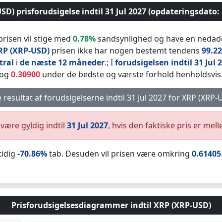
D) prisforudsigelse indtil 31 Jul 2027 (opdateringsdato: 
 prisen vil stige med
0.78%
sandsynlighed og have en neda
RP (XRP-USD)
prisen ikke har nogen bestemt tendens
99.2
tral
i
de næste 12 måneder
.; I
forudsigelsen indtil 31 Jul 
og
0.30900
under de bedste og værste forhold henholdsvis
 resultat af forudsigelserne indtil 31 Jul 2027 for XRP (XRP-US
 være gyldig indtil
31 Jul 2027
, hvis den faktiske pris er mel
tidig
-70.86%
tab. Desuden vil prisen være omkring
0.61405
Prisforudsigelsesdiagrammer indtil XRP (XRP-USD)