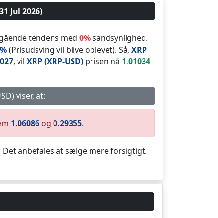
31 Jul 2026)
dgående tendens med
0%
sandsynlighed.
2%
(Prisudsving vil blive oplevet). Så,
XRP
2027
, vil
XRP (XRP-USD)
prisen nå
1.01034
.
D) viser, at:
lem
1.06086
og
0.29355
.
. Det anbefales at sælge mere forsigtigt.