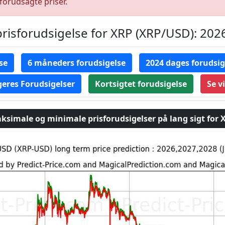
forudsagte priser.
prisforudsigelse for XRP (XRP/USD): 20
se
6 måneders forudsigelse
2024 dages forudsig
eres Forudsigelser
Kortsigtet forudsigelse
Se v
ksimale og minimale prisforudsigelser på lang sigt for 