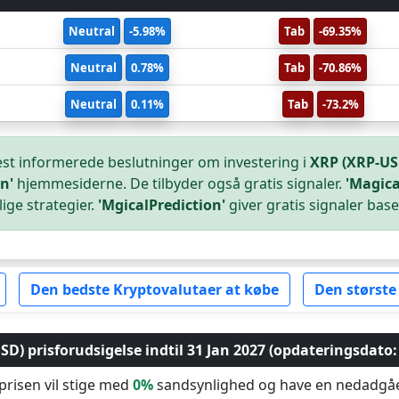
Neutral
-5.98%
Tab
-69.35%
Neutral
0.78%
Tab
-70.86%
Neutral
0.11%
Tab
-73.2%
est informerede beslutninger om investering i
XRP (XRP-US
n'
hjemmesiderne. De tilbyder også gratis signaler.
'Magica
ige strategier.
'MgicalPrediction'
giver gratis signaler base
Den bedste Kryptovalutaer at købe
Den største
D) prisforudsigelse indtil 31 Jan 2027 (opdateringsdato: 
 prisen vil stige med
0%
sandsynlighed og have en nedadg