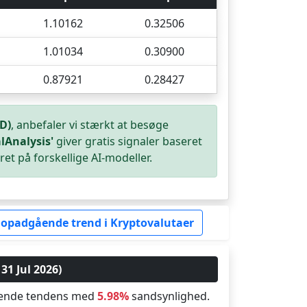
1.10162
0.32506
1.01034
0.30900
0.87921
0.28427
D)
, anbefaler vi stærkt at besøge
lAnalysis'
giver gratis signaler baseret
ret på forskellige AI-modeller.
 opadgående trend i Kryptovalutaer
31 Jul 2026)
ående tendens med
5.98%
sandsynlighed.