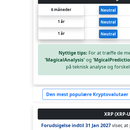
6 måneder
Neutral
1 år
Neutral
1 år
Neutral
Nyttige tips:
For at træffe de m
'MagicalAnalysis'
og
'MgicalPredictio
på teknisk analyse og forskell
Den mest populære Kryptovalutaer
XRP (XRP-US
Forudsigelse indtil 31 Jan 2027
viser, at