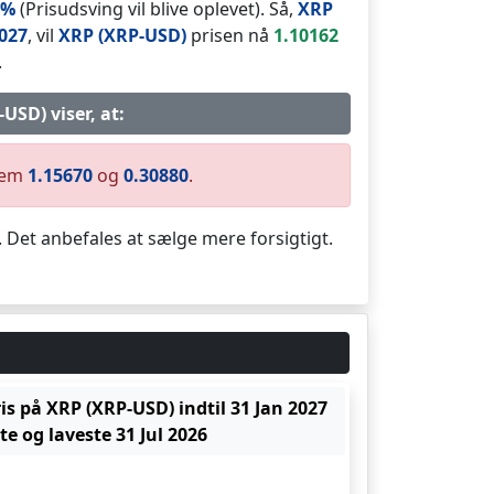
2%
(Prisudsving vil blive oplevet). Så,
XRP
2027
, vil
XRP (XRP-USD)
prisen nå
1.10162
.
USD) viser, at:
llem
1.15670
og
0.30880
.
. Det anbefales at sælge mere forsigtigt.
is på XRP (XRP-USD) indtil 31 Jan 2027
e og laveste 31 Jul 2026