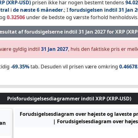
RP (XRP-USD)
prisen ikke har nogen bestemt tendens
94.0
tral
i
de næste 6 måneder
.; I
forudsigelsen indtil 31 Jan 
og
0.32506
under de bedste og værste forhold henholdsvis
esultat af forudsigelserne indtil 31 Jan 2027 for XRP (XRP-
være gyldig indtil
31 Jan 2027
, hvis den faktiske pris er me
tidig
-69.35%
tab. Desuden vil prisen være omkring
0.46678
Prisforudsigelsesdiagrammer indtil XRP (XRP-USD)
Forudsigelsesdiagram over højeste og laveste pr
| Forudsigelsesdiagram over højest
Jan