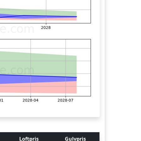
Loftpris
Gulvpris