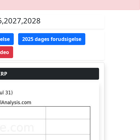
26,2027,2028
else
2025 dages forudsigelse
ideo
XRP