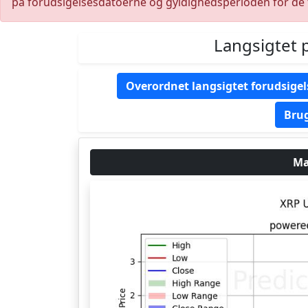
på forudsigelsesdatoerne og gyldighedsperioden for de 
Langsigtet 
Overordnet langsigtet forudsigel
Brug
Ma