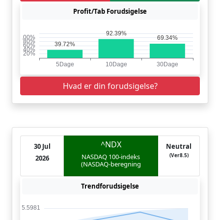
Profit/Tab Forudsigelse
Hvad er din forudsigelse?
^NDX
30 Jul
Neutral
(Ver8.5)
NASDAQ 100-indeks
2026
(NASDAQ-beregning
Trendforudsigelse