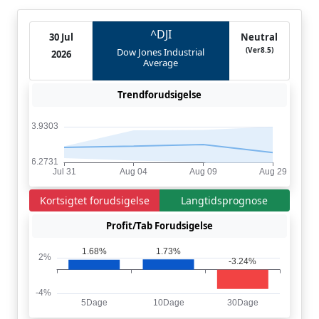
^DJI
30 Jul
Neutral
(Ver8.5)
Dow Jones Industrial
2026
Average
Trendforudsigelse
Kortsigtet forudsigelse
Langtidsprognose
Profit/Tab Forudsigelse