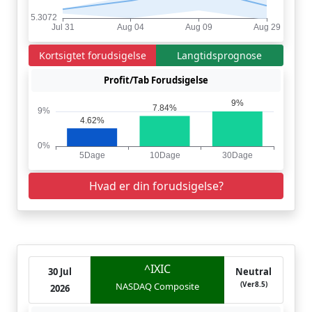
Kortsigtet forudsigelse
Langtidsprognose
Profit/Tab Forudsigelse
Hvad er din forudsigelse?
^IXIC
30 Jul
Neutral
(Ver8.5)
NASDAQ Composite
2026