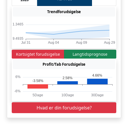
Trendforudsigelse
Kortsigtet forudsigelse
Langtidsprognose
Profit/Tab Forudsigelse
Hvad er din forudsigelse?