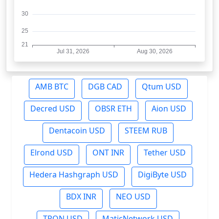
AMB BTC
DGB CAD
Qtum USD
Decred USD
OBSR ETH
Aion USD
Dentacoin USD
STEEM RUB
Elrond USD
ONT INR
Tether USD
Hedera Hashgraph USD
DigiByte USD
BDX INR
NEO USD
TRON USD
MaticNetwork USD