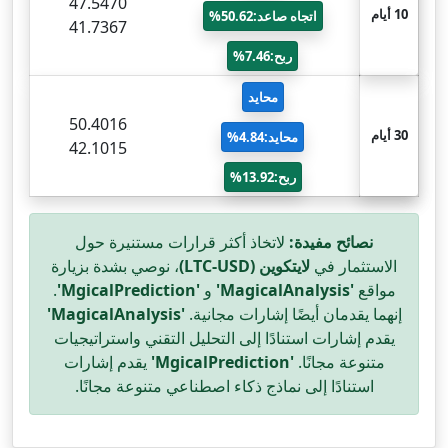
47.5470
10 أيام
اتجاه صاعد:50.62%
41.7367
ربح:7.46%
محايد
50.4016
30 أيام
محايد:4.84%
42.1015
ربح:13.92%
نصائح مفيدة:
لاتخاذ أكثر قرارات مستنيرة حول
الاستثمار في
لايتكوين (LTC-USD)
، نوصي بشدة بزيارة
مواقع
'MagicalAnalysis'
و
'MgicalPrediction'
.
إنهما يقدمان أيضًا إشارات مجانية.
'MagicalAnalysis'
يقدم إشارات استنادًا إلى التحليل التقني واستراتيجيات
متنوعة مجانًا.
'MgicalPrediction'
يقدم إشارات
استنادًا إلى نماذج ذكاء اصطناعي متنوعة مجانًا.