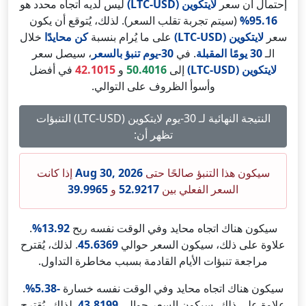
إحتمال أن سعر
لايتكوين (LTC-USD)
ليس لديه اتجاه محدد هو
95.16%
(سيتم تجربة تقلب السعر). لذلك، يُتوقع أن يكون
سعر
لايتكوين (LTC-USD)
على ما يُرام بنسبة
كن محايدًا
خلال
الـ
30 يومًا المقبلة
. في
30-يوم تنبؤ بالسعر
، سيصل سعر
لايتكوين (LTC-USD)
إلى
50.4016
و
42.1015
في أفضل
وأسوأ الظروف على التوالي.
النتيجة النهائية لـ 30-يوم لايتكوين (LTC-USD) التنبؤات
تظهر أن:
سيكون هذا التنبؤ صالحًا حتى
Aug 30, 2026
إذا كانت
السعر الفعلي بين
52.9217
و
39.9965
سيكون هناك اتجاه محايد وفي الوقت نفسه ربح
13.92%
.
علاوة على ذلك، سيكون السعر حوالي
45.6369
. لذلك، يُقترح
مراجعة تنبؤات الأيام القادمة بسبب مخاطرة التداول.
سيكون هناك اتجاه محايد وفي الوقت نفسه خسارة
-5.38%
.
علاوة على ذلك، سيكون السعر حوالي
43.8199
. لذلك، يُقترح