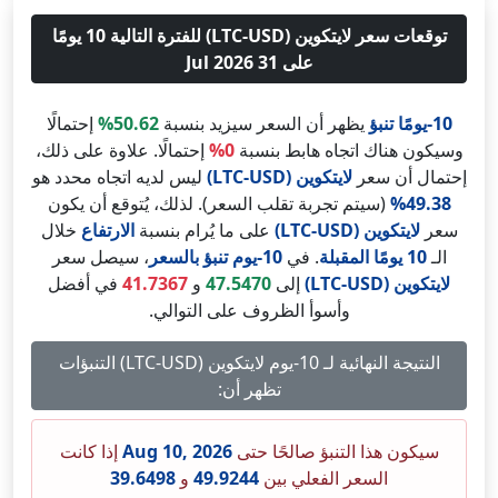
توقعات سعر لايتكوين (LTC-USD) للفترة التالية 10 يومًا
على 31 Jul 2026
10-يومًا تنبؤ
يظهر أن السعر سيزيد بنسبة
50.62%
إحتمالًا
وسيكون هناك اتجاه هابط بنسبة
0%
إحتمالًا. علاوة على ذلك،
إحتمال أن سعر
لايتكوين (LTC-USD)
ليس لديه اتجاه محدد هو
49.38%
(سيتم تجربة تقلب السعر). لذلك، يُتوقع أن يكون
سعر
لايتكوين (LTC-USD)
على ما يُرام بنسبة
الارتفاع
خلال
الـ
10 يومًا المقبلة
. في
10-يوم تنبؤ بالسعر
، سيصل سعر
لايتكوين (LTC-USD)
إلى
47.5470
و
41.7367
في أفضل
وأسوأ الظروف على التوالي.
النتيجة النهائية لـ 10-يوم لايتكوين (LTC-USD) التنبؤات
تظهر أن:
سيكون هذا التنبؤ صالحًا حتى
Aug 10, 2026
إذا كانت
السعر الفعلي بين
49.9244
و
39.6498