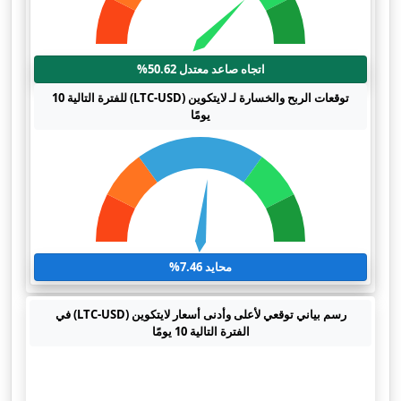
اتجاه صاعد معتدل 50.62%
توقعات الربح والخسارة لـ لايتكوين (LTC-USD) للفترة التالية 10
يومًا
محايد 7.46%
رسم بياني توقعي لأعلى وأدنى أسعار لايتكوين (LTC-USD) في
الفترة التالية 10 يومًا