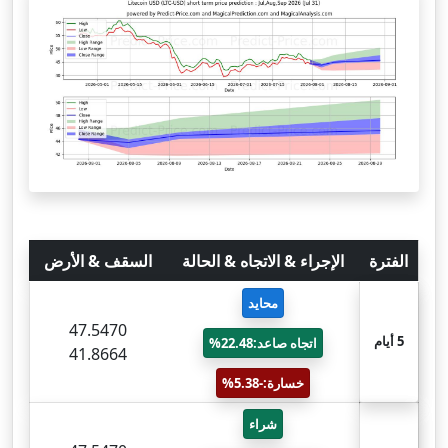
الفترة
الإجراء & الاتجاه & الحالة
السقف & الأرض
محايد
47.5470
5 أيام
اتجاه صاعد:22.48%
41.8664
خسارة:-5.38%
شراء