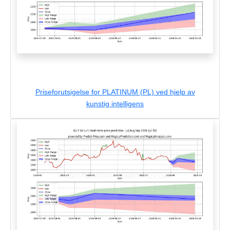
Priseforutsigelse for PLATINUM (PL) ved hjelp av
kunstig intelligens