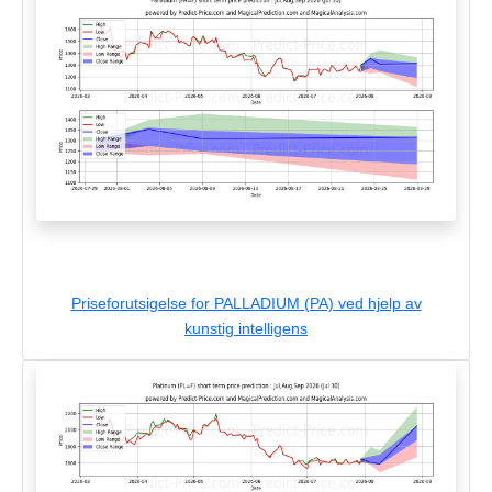
Priseforutsigelse for PALLADIUM (PA) ved hjelp av
kunstig intelligens