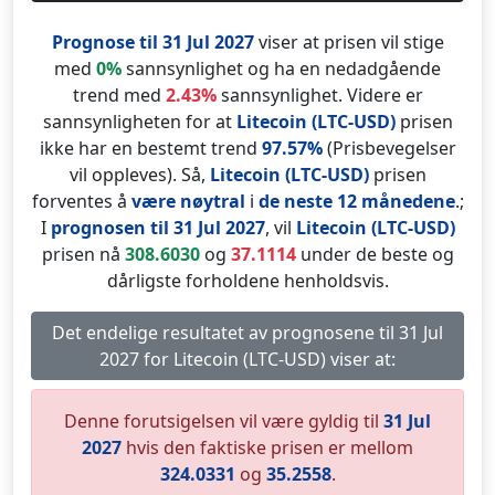
Prognose til 31 Jul 2027
viser at prisen vil stige
med
0%
sannsynlighet og ha en nedadgående
trend med
2.43%
sannsynlighet. Videre er
sannsynligheten for at
Litecoin (LTC-USD)
prisen
ikke har en bestemt trend
97.57%
(Prisbevegelser
vil oppleves). Så,
Litecoin (LTC-USD)
prisen
forventes å
være nøytral
i
de neste 12 månedene
.;
I
prognosen til 31 Jul 2027
, vil
Litecoin (LTC-USD)
prisen nå
308.6030
og
37.1114
under de beste og
dårligste forholdene henholdsvis.
Det endelige resultatet av prognosene til 31 Jul
2027 for Litecoin (LTC-USD) viser at:
Denne forutsigelsen vil være gyldig til
31 Jul
2027
hvis den faktiske prisen er mellom
324.0331
og
35.2558
.