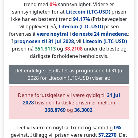
trend med
0%
sannsynlighet. Videre er
sannsynligheten for at
Litecoin (LTC-USD)
prisen
ikke har en bestemt trend
94.17%
(Prisbevegelser
vil oppleves). Så,
Litecoin (LTC-USD)
prisen
forventes å
være nøytral
i
de neste 24 månedene
.;
I
prognosen til 31 Jul 2028
, vil
Litecoin (LTC-USD)
prisen nå
351.3113
og
38.2108
under de beste og
dårligste forholdene henholdsvis.
Det endelige resultatet av prognosene til 31 Jul
2028 for Litecoin (LTC-USD) viser at:
Denne forutsigelsen vil være gyldig til
31 Jul
2028
hvis den faktiske prisen er mellom
368.8769
og
36.3002
.
Det vil være en nøytral trend og samtidig
0%
gevinst. I tillegg vil prisen være rundt
57.2270
. Det