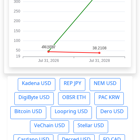
Kadena USD
REP JPY
NEM USD
DigiByte USD
OBSR ETH
PAC KRW
Bitcoin USD
Loopring USD
Dero USD
VeChain USD
Stellar USD
Cardano USD
Decred USD
FO CAD