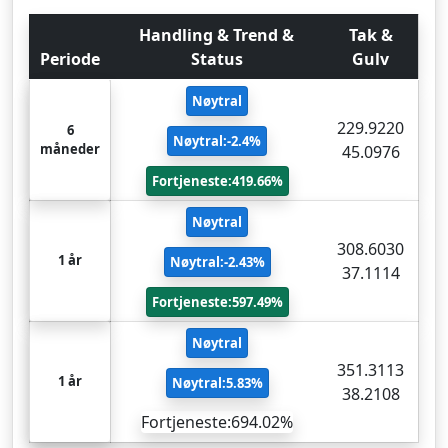
Handling & Trend &
Tak &
Periode
Status
Gulv
Nøytral
229.9220
6
Nøytral:-2.4%
måneder
45.0976
Fortjeneste:419.66%
Nøytral
308.6030
1 år
Nøytral:-2.43%
37.1114
Fortjeneste:597.49%
Nøytral
351.3113
1 år
Nøytral:5.83%
38.2108
Fortjeneste:694.02%