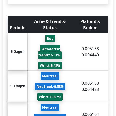
Actie & Trend &
Plafond &
Periode
Status
Bodem
Buy
0.005158
Opwaartse
5 Dagen
0.004440
trend:16.61%
Winst:5.42%
Neutraal
0.005158
10 Dagen
Neutraal:-6.38%
0.004473
Winst:10.07%
Neutraal
0.006164