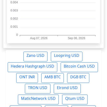
Zano USD
Loopring USD
Hedera Hashgraph USD
Bitcoin Cash USD
ONT INR
AMB BTC
DGB BTC
TRON USD
Elrond USD
MaticNetwork USD
Qtum USD