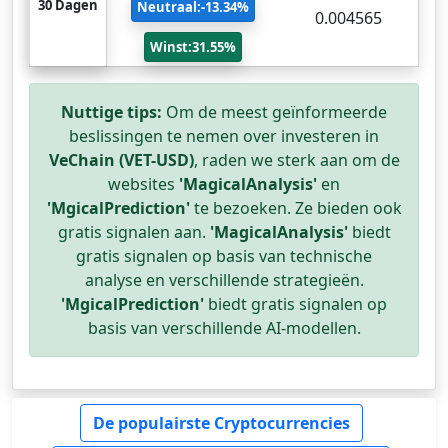
30 Dagen
Neutraal:-13.34%
0.004565
Winst:31.55%
Nuttige tips:
Om de meest geïnformeerde
beslissingen te nemen over investeren in
VeChain (VET-USD)
, raden we sterk aan om de
websites
'MagicalAnalysis'
en
'MgicalPrediction'
te bezoeken. Ze bieden ook
gratis signalen aan.
'MagicalAnalysis'
biedt
gratis signalen op basis van technische
analyse en verschillende strategieën.
'MgicalPrediction'
biedt gratis signalen op
basis van verschillende AI-modellen.
De populairste Cryptocurrencies