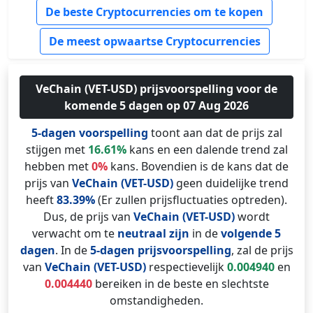
De beste Cryptocurrencies om te kopen
De meest opwaartse Cryptocurrencies
VeChain (VET-USD) prijsvoorspelling voor de
komende 5 dagen op 07 Aug 2026
5-dagen voorspelling
toont aan dat de prijs zal
stijgen met
16.61%
kans en een dalende trend zal
hebben met
0%
kans. Bovendien is de kans dat de
prijs van
VeChain (VET-USD)
geen duidelijke trend
heeft
83.39%
(Er zullen prijsfluctuaties optreden).
Dus, de prijs van
VeChain (VET-USD)
wordt
verwacht om te
neutraal zijn
in de
volgende 5
dagen
. In de
5-dagen prijsvoorspelling
, zal de prijs
van
VeChain (VET-USD)
respectievelijk
0.004940
en
0.004440
bereiken in de beste en slechtste
omstandigheden.