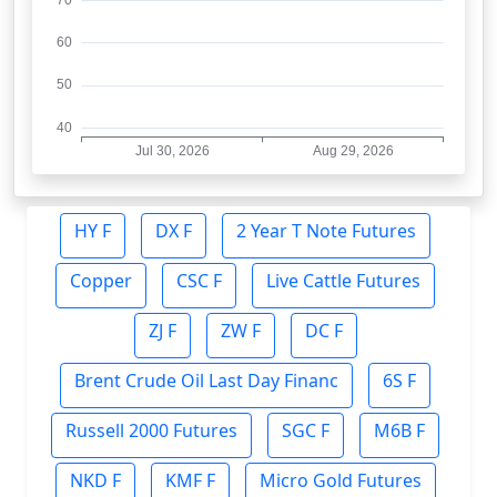
HY F
DX F
2 Year T Note Futures
Copper
CSC F
Live Cattle Futures
ZJ F
ZW F
DC F
Brent Crude Oil Last Day Financ
6S F
Russell 2000 Futures
SGC F
M6B F
NKD F
KMF F
Micro Gold Futures