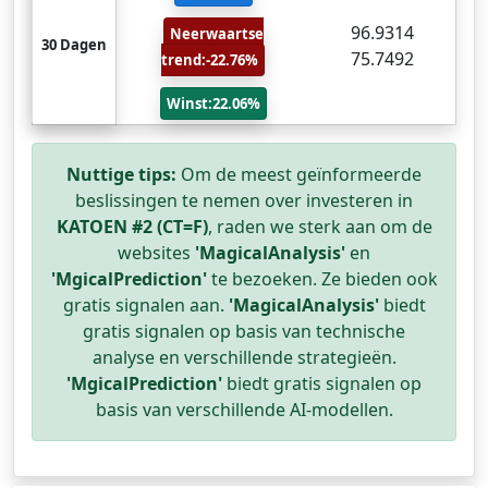
96.9314
Neerwaartse
30 Dagen
75.7492
trend:-22.76%
Winst:22.06%
Nuttige tips:
Om de meest geïnformeerde
beslissingen te nemen over investeren in
KATOEN #2 (CT=F)
, raden we sterk aan om de
websites
'MagicalAnalysis'
en
'MgicalPrediction'
te bezoeken. Ze bieden ook
gratis signalen aan.
'MagicalAnalysis'
biedt
gratis signalen op basis van technische
analyse en verschillende strategieën.
'MgicalPrediction'
biedt gratis signalen op
basis van verschillende AI-modellen.