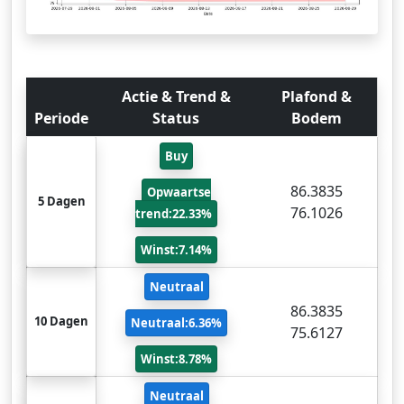
Actie & Trend &
Plafond &
Periode
Status
Bodem
Buy
86.3835
Opwaartse
5 Dagen
76.1026
trend:22.33%
Winst:7.14%
Neutraal
86.3835
10 Dagen
Neutraal:6.36%
75.6127
Winst:8.78%
Neutraal