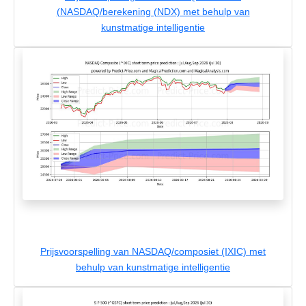
(NASDAQ/berekening (NDX) met behulp van
kunstmatige intelligentie
Prijsvoorspelling van NASDAQ/composiet (IXIC) met
behulp van kunstmatige intelligentie