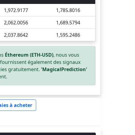
1,972.9177
1,785.8016
2,062.0056
1,689.5794
2,037.8642
1,595.2486
ans
Éthereum (ETH-USD)
, nous vous
ls fournissent également des signaux
gies gratuitement.
'MagicalPrediction'
ent.
ies à acheter