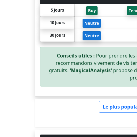
5 Jours
Buy
Ten
10 Jours
Neutre
30 Jours
Neutre
Conseils utiles :
Pour prendre les 
recommandons vivement de visiter 
gratuits.
'MagicalAnalysis'
propose de
pro
Le plus popul