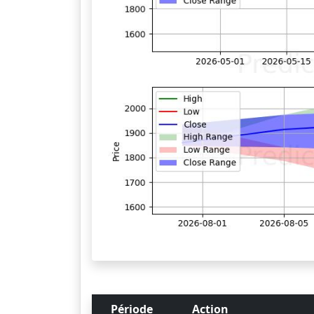
Période
Action