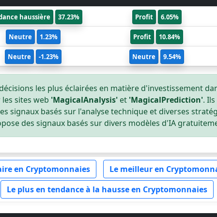
dance haussière
37.23%
Profit
6.05%
Neutre
1.23%
Profit
10.84%
Neutre
-1.23%
Neutre
9.54%
décisions les plus éclairées en matière d'investissement d
les sites web
'MagicalAnalysis'
et
'MagicalPrediction'
. I
s signaux basés sur l'analyse technique et diverses straté
pose des signaux basés sur divers modèles d'IA gratuitem
aire en Cryptomonnaies
Le meilleur en Cryptomonna
Le plus en tendance à la hausse en Cryptomonnaies