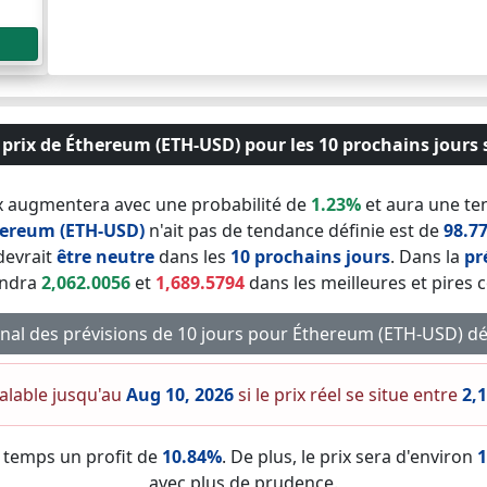
 prix de Éthereum (ETH-USD) pour les 10 prochains jours s
x augmentera avec une probabilité de
1.23%
et aura une ten
ereum (ETH-USD)
n'ait pas de tendance définie est de
98.7
evrait
être neutre
dans les
10 prochains jours
. Dans la
pr
indra
2,062.0056
et
1,689.5794
dans les meilleures et pires 
final des prévisions de 10 jours pour Éthereum (ETH-USD) 
valable jusqu'au
Aug 10, 2026
si le prix réel se situe entre
2,
 temps un profit de
10.84%
. De plus, le prix sera d'environ
1
avec plus de prudence.