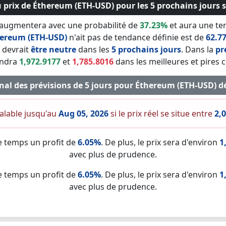
 prix de Éthereum (ETH-USD) pour les 5 prochains jours s
 augmentera avec une probabilité de
37.23%
et aura une ten
ereum (ETH-USD)
n'ait pas de tendance définie est de
62.7
devrait
être neutre
dans les
5 prochains jours
. Dans la
pr
indra
1,972.9177
et
1,785.8016
dans les meilleures et pires 
final des prévisions de 5 jours pour Éthereum (ETH-USD) 
valable jusqu'au
Aug 05, 2026
si le prix réel se situe entre
2,
e temps un profit de
6.05%
. De plus, le prix sera d'environ
1
avec plus de prudence.
e temps un profit de
6.05%
. De plus, le prix sera d'environ
1
avec plus de prudence.