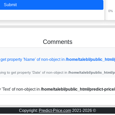
Submit
Comments
o get property 'Name' of non-object in
/home/talebl/public_html
rying to get property 'Date' of non-object in
/home/talebl/public_html/
y 'Text' of non-object in
/home/talebl/public_html/predict-pri
Predict-Price.com
© 2021-2026 Copyright: