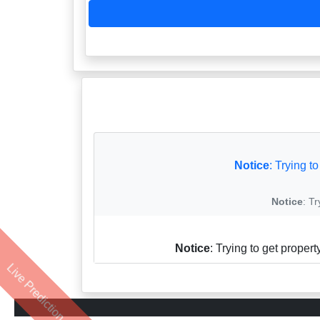
Notice
: Trying t
Notice
: T
Notice
: Trying to get propert
Live Prediction