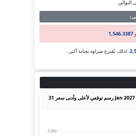
التوالي.
1,546.3387
2,
. لذلك، يُقترح شراؤه بعناية أكبر.
رسم توقعي لأعلى وأدنى سعر ايثريوم (ETH-USD) حتى 31 Jan 2027 رسم توقعي لأعلى وأدنى سعر 31