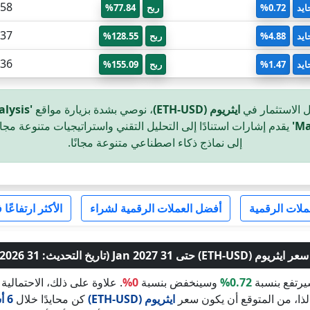
158
ايد
0.72%
ربح
77.84%
037
ايد
4.88%
ربح
128.55%
236
ايد
1.47%
ربح
155.09%
ل الاستثمار في
ايثريوم (ETH-USD)
، نوصي بشدة بزيارة مواقع
'MagicalAnalysis'
يقدم إشارات استنادًا إلى التحليل التقني واستراتيجيات متنوعة مجانً
إلى نماذج ذكاء اصطناعي متنوعة مجانًا.
ملات الرقمية
أفضل العملات الرقمية لشراء
الأكثر ارتفاعًا
ETH-US) حتى 31 Jan 2027 (تاريخ التحديث: 31 Jul 2026)
يرتفع بنسبة
0.72%
وسينخفض بنسبة
0%
. علاوة على ذلك، الاحتمالي
لذا، من المتوقع أن يكون سعر
ايثريوم (ETH-USD)
كن محايدًا خلال
6 أشهر