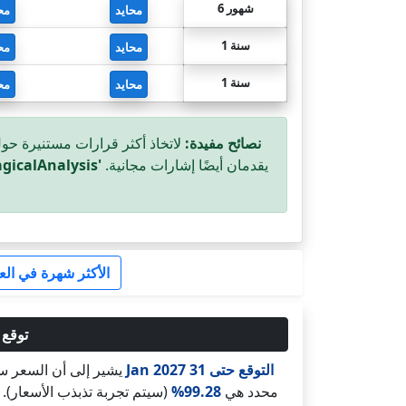
شهور 6
محايد
مح
سنة 1
محايد
مح
سنة 1
محايد
مح
نصائح مفيدة:
لاتخاذ أكثر قرارات مستنيرة حو
يقدمان أيضًا إشارات مجانية.
'MagicalAnalysis'
الأكثر شهرة في الع
توقع سعر ايثريوم (D
التوقع حتى 31 Jan 2027
يشير إلى أن السعر س
محدد هي
99.28%
(سيتم تجربة تذبذب الأسعار). 