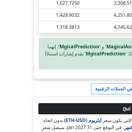
1,627.7250
3,308.5
1,428.9032
4,251.8
1,318.3813
4,745.6
و
'MgicalPrediction'
. إنهما
ا.
'MgicalPrediction'
يقدم إشارات استنادًا
 في العملات الرقمية
ة التي يكون سعر
ايثريوم (ETH-USD)
بدون اتجاه
. في التوقع حتى 31 Jan 2027، سيصل سعر