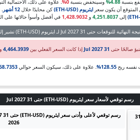
فع بنسبة
4.88%
وسينخفض بنسبة
0%
. علاوة على ذلك، الاحتمالية ا
ن المتوقع أن يكون سعر
ايثريوم (ETH-USD)
كن محايدًا خلال
12 أشهر
. في
إلى
4,251.8037
و
1,428.9032
في أفضل وأسوأ حالاتها على الت
 النهائية للتوقعات حتى 31 Jul 2027 لـ ايثريوم (ETH-USD) تشير إلى:
نبؤ صالحًا حتى
31 Jul 2027
إذا كانت السعر الفعلي بين
4,464.3939
و
ت نفسه ربح
128.55%
. علاوة على ذلك، سيكون السعر حوالي
68.7353
رسم توقعي لأسعار سعر ايثريوم (ETH-USD) حتى 31 Jul 2027
اتجاه السعر لـ ايثريوم (ETH-USD) حتى 31
2026